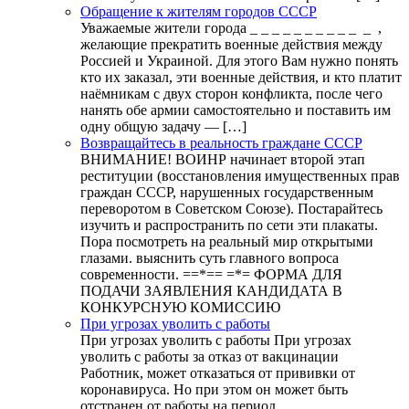
Обращение к жителям городов СССР
Уважаемые жители города _ _ _ _ _ _ _ _ _ _ _ ,
желающие прекратить военные действия между
Россией и Украиной. Для этого Вам нужно понять
кто их заказал, эти военные действия, и кто платит
наёмникам с двух сторон конфликта, после чего
нанять обе армии самостоятельно и поставить им
одну общую задачу — […]
Возвращайтесь в реальность граждане СССР
ВНИМАНИЕ! ВОИНР начинает второй этап
реституции (восстановления имущественных прав
граждан СССР, нарушенных государственным
переворотом в Советском Союзе). Постарайтесь
изучить и распространить по сети эти плакаты.
Пора посмотреть на реальный мир открытыми
глазами. выяснить суть главного вопроса
современности. ==*== =*= ФОРМА ДЛЯ
ПОДАЧИ ЗАЯВЛЕНИЯ КАНДИДАТА В
КОНКУРСНУЮ КОМИССИЮ
При угрозах уволить с работы
При угрозах уволить с работы При угрозах
уволить с работы за отказ от вакцинации
Работник, может отказаться от прививки от
коронавируса. Но при этом он может быть
отстранен от работы на период