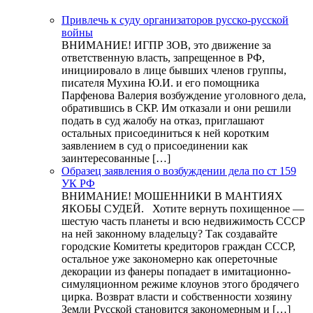
Привлечь к суду организаторов русско-русской
войны
ВНИМАНИЕ! ИГПР ЗОВ, это движение за
ответственную власть, запрещенное в РФ,
инициировало в лице бывших членов группы,
писателя Мухина Ю.И. и его помощника
Парфенова Валерия возбуждение уголовного дела,
обратившись в СКР. Им отказали и они решили
подать в суд жалобу на отказ, приглашают
остальных присоединиться к ней коротким
заявлением в суд о присоединении как
заинтересованные […]
Образец заявления о возбуждении дела по ст 159
УК РФ
ВНИМАНИЕ! МОШЕННИКИ В МАНТИЯХ
ЯКОБЫ СУДЕЙ. Хотите вернуть похищенное —
шестую часть планеты и всю недвижимость СССР
на ней законному владельцу? Так создавайте
городские Комитеты кредиторов граждан СССР,
остальное уже закономерно как опереточные
декорации из фанеры попадает в имитационно-
симуляционном режиме клоунов этого бродячего
цирка. Возврат власти и собственности хозяину
Земли Русской становится закономерным и […]