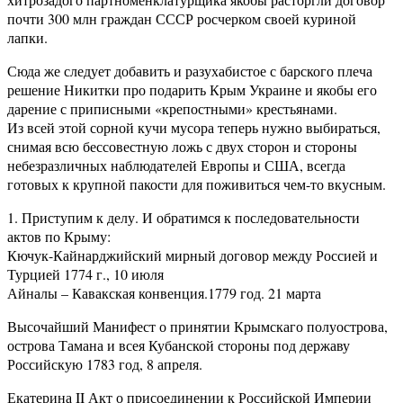
почти 300 млн граждан СССР росчерком своей куриной
лапки.
Сюда же следует добавить и разухабистое с барского плеча
решение Никитки про подарить Крым Украине и якобы его
дарение с приписными «крепостными» крестьянами.
Из всей этой сорной кучи мусора теперь нужно выбираться,
снимая всю бессовестную ложь с двух сторон и стороны
небезразличных наблюдателей Европы и США, всегда
готовых к крупной пакости для поживиться чем-то вкусным.
1. Приступим к делу. И обратимся к последовательности
актов по Крыму:
Кючук-Кайнарджийский мирный договор между Россией и
Турцией 1774 г., 10 июля
Айналы – Кавакская конвенция.1779 год. 21 марта
Высочайший Манифест о принятии Крымскаго полуострова,
острова Тамана и всея Кубанской стороны под державу
Российскую 1783 год, 8 апреля.
Екатерина II Акт о присоединении к Российской Империи