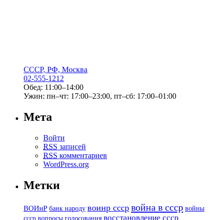
СССР, РФ, Москва
02-555-1212
Обед: 11:00–14:00
Ужин: пн–чт: 17:00–23:00, пт–сб: 17:00–01:00
Мета
Войти
RSS
записей
RSS
комментариев
WordPress.org
Метки
война в ссср
воинр ссср
ВОИнР
банк народу
войны
восстановление ссср
вопросы голосования
ссср