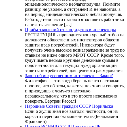
эпидемиологического неблагополучия. Поймите
разницу, не уволен, а отстранен! И не навсегда, а
на период эпидемиологического неблагополучия.
Работодатели часто пытаются заставить работника
написать заявление […]
Приём заявлений от кандидатов в инспекторы
РЕСТИТУЦИЯ - проводится конкурсный отбор на
должности общественных инспекторов обществ
защиты прав потребителей. Инспектора будут
получать очень высокое вознаграждение за труд по
ставкам не ниже одного МРОТ СССР. Кроме того,
будут иметь весьма крупные денежные суммы в
подотчетности для текущих нужд организации
защиты потребителей, для целевого расходования.
Закон об искусственном интеллекте – Закон?
Философия — это когда берешь нечто настолько
простое, что об этом, кажется, не стоит и говорить,
и приходишь к чему-то настолько
парадоксальному, что в это просто невозможно
поверить. Бертран Рассел]
Народные Советы граждан СССР Норильска
Если б жулик знал все выгоды честности, он из
корысти перестал бы мошенничать.(Бенджамин
Франклин)
Письмо ВОИНР СССР Президенту РБ