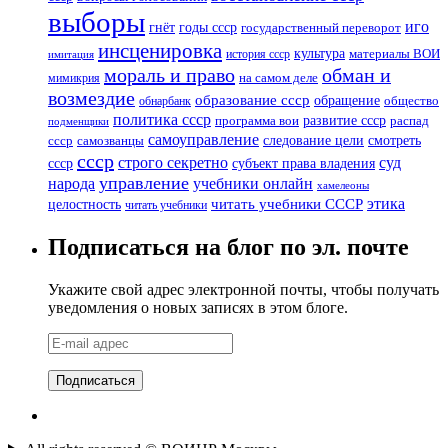
выборы
иго
годы ссср
гнёт
государственный переворот
инсценировка
культура
история ссср
материалы ВОИ
имитация
мораль и право
обман и
мимикрия
на самом деле
возмездие
образование ссср
обращение
обнарбанк
общество
политика ссср
развитие ссср
программа вои
распад
подменщики
самоуправление
смотреть
следование цели
ссср
самозванцы
ссср
суд
строго секретно
ссср
субъект права владения
управление
народа
учебники онлайн
хамелеоны
этика
читать учебники СССР
целостность
читать учебники
Подписаться на блог по эл. почте
Укажите свой адрес электронной почты, чтобы получать
уведомления о новых записях в этом блоге.
E-
mail
адрес