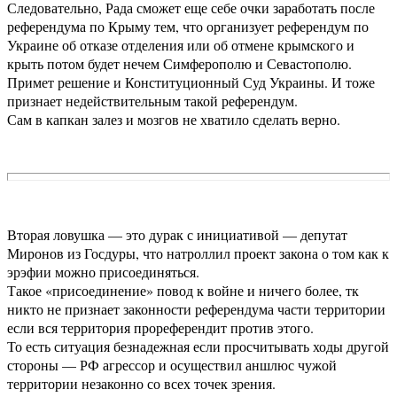
Следовательно, Рада сможет еще себе очки заработать после
референдума по Крыму тем, что организует референдум по
Украине об отказе отделения или об отмене крымского и
крыть потом будет нечем Симферополю и Севастополю.
Примет решение и Конституционный Суд Украины. И тоже
признает недействительным такой референдум.
Сам в капкан залез и мозгов не хватило сделать верно.
Вторая ловушка — это дурак с инициативой — депутат
Миронов из Госдуры, что натроллил проект закона о том как к
эрэфии можно присоединяться.
Такое «присоединение» повод к войне и ничего более, тк
никто не признает законности референдума части территории
если вся территория прореферендит против этого.
То есть ситуация безнадежная если просчитывать ходы другой
стороны — РФ агрессор и осуществил аншлюс чужой
территории незаконно со всех точек зрения.