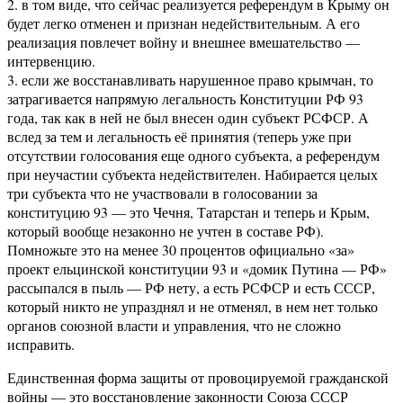
2. в том виде, что сейчас реализуется референдум в Крыму он
будет легко отменен и признан недействительным. А его
реализация повлечет войну и внешнее вмешательство —
интервенцию.
3. если же восстанавливать нарушенное право крымчан, то
затрагивается напрямую легальность Конституции РФ 93
года, так как в ней не был внесен один субъект РСФСР. А
вслед за тем и легальность её принятия (теперь уже при
отсутствии голосования еще одного субъекта, а референдум
при неучастии субъекта недействителен. Набирается целых
три субъекта что не участвовали в голосовании за
конституцию 93 — это Чечня, Татарстан и теперь и Крым,
который вообще незаконно не учтен в составе РФ).
Помножьте это на менее 30 процентов официально «за»
проект ельцинской конституции 93 и «домик Путина — РФ»
рассыпался в пыль — РФ нету, а есть РСФСР и есть СССР,
который никто не упразднял и не отменял, в нем нет только
органов союзной власти и управления, что не сложно
исправить.
Единственная форма защиты от провоцируемой гражданской
войны — это восстановление законности Союза СССР