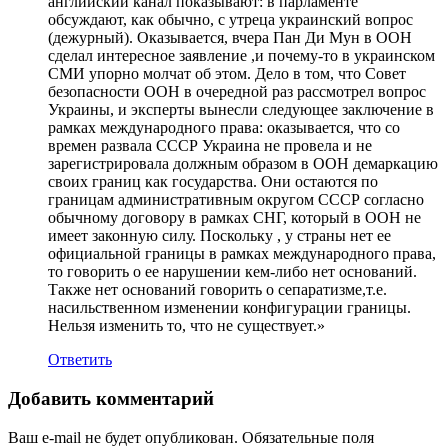
английский канал показывают: в парламенте
обсуждают, как обычно, с утреца украинский вопрос
(дежурный). Оказывается, вчера Пан Ди Мун в ООН
сделал интересное заявление ,и почему-то в украинском
СМИ упорно молчат об этом. Дело в том, что Совет
безопасности ООН в очередной раз рассмотрел вопрос
Украины, и эксперты вынесли следующее заключение в
рамках международного права: оказывается, что со
времен развала СССР Украина не провела и не
зарегистрировала должным образом в ООН демаркацию
своих границ как государства. Они остаются по
границам административным округом СССР согласно
обычному договору в рамках СНГ, который в ООН не
имеет законную силу. Поскольку , у страны нет ее
официальной границы в рамках международного права,
то говорить о ее нарушении кем-либо нет оснований.
Также нет оснований говорить о сепаратизме,т.е.
насильственном изменении конфигурации границы.
Нельзя изменить то, что не существует.»
Ответить
Добавить комментарий
Ваш e-mail не будет опубликован.
Обязательные поля