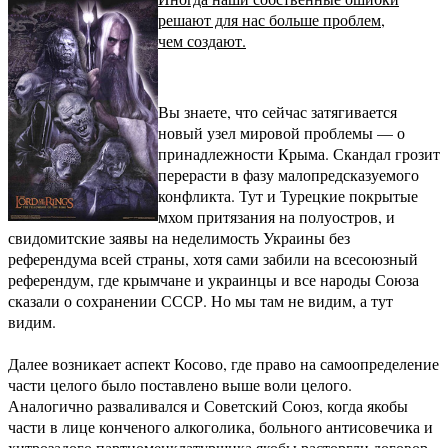
решают для нас больше проблем,
чем создают.
Вы знаете, что сейчас затягивается
новый узел мировой проблемы — о
принадлежности Крыма. Скандал грозит
перерасти в фазу малопредсказуемого
конфликта. Тут и Турецкие покрытые
мхом притязания на полуостров, и
свидомитские заявы на неделимость Украины без
референдума всей страны, хотя сами забили на всесоюзный
референдум, где крымчане и украинцы и все народы Союза
сказали о сохранении СССР. Но мы там не видим, а тут
видим.
Далее возникает аспект Косово, где право на самоопределение
части целого было поставлено выше воли целого.
Аналогично разваливался и Советский Союз, когда якобы
части в лице конченого алкоголика, больного антисовечика и
хитрозадого партноменклатурщика якобы расторгли договор