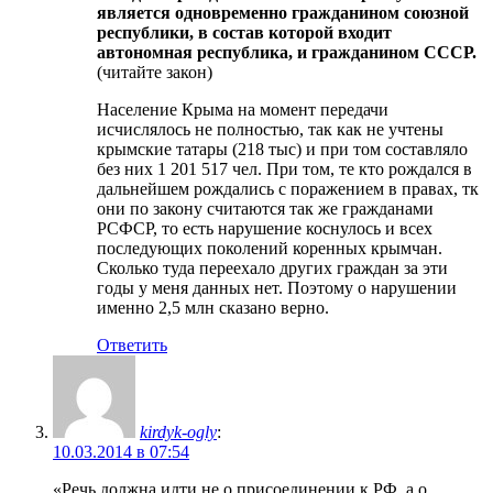
является одновременно гражданином союзной
республики, в состав которой входит
автономная республика, и гражданином СССР.
(читайте закон)
Население Крыма на момент передачи
исчислялось не полностью, так как не учтены
крымские татары (218 тыс) и при том составляло
без них 1 201 517 чел. При том, те кто рождался в
дальнейшем рождались с поражением в правах, тк
они по закону считаются так же гражданами
РСФСР, то есть нарушение коснулось и всех
последующих поколений коренных крымчан.
Сколько туда переехало других граждан за эти
годы у меня данных нет. Поэтому о нарушении
именно 2,5 млн сказано верно.
Ответить
kirdyk-ogly
:
10.03.2014 в 07:54
«Речь должна идти не о присоединении к РФ, а о