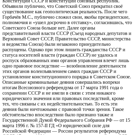
Конституции СССР и конституций союзных республик.
Объявили публично, что Советский Союз прекратил своё
существование как геополитическая реальность. После чего
Горбачёв М.С., публично сложил свои, якобы президентские,
полномочия и «ушел досрочно в отставку», согласившись, что
Советского Союза больше нет. Далее органы
представительной власти СССР (Съезд народных депутатов и
Верховный Совет СССР, Правительство СССР, министерства
и ведомства Союза) были незаконно принудительно
распущены. Однако при этом лишить гражданства СССР и
статуса носителей власти (граждан СССР) не удалось и
роспуск образованных ими органов управления влечет лишь
одно правовое последствие — возобновление деятельности
этих органов волеизъявлением самих граждан СССР и
установление конституционного порядка в Советском Союзе.
Описанные криминальные деяния совершались вопреки
итогам Всесоюзного референдума от 17 марта 1991 года о
сохранении СССР и не имели в связи с этим никакого
юридического значения или правовых последствий, кроме
тех, что связаны с их недействительностью. То есть эти
деяния были ничтожными с правовой точки зрения. Такое
обстоятельство впоследствии было признано также и
Государственной Думой Федерального Собрания РФ — от 15
марта 1996 г. № 157-II ГД «О юридической силе для
Российской Федерации — России результатов референдума