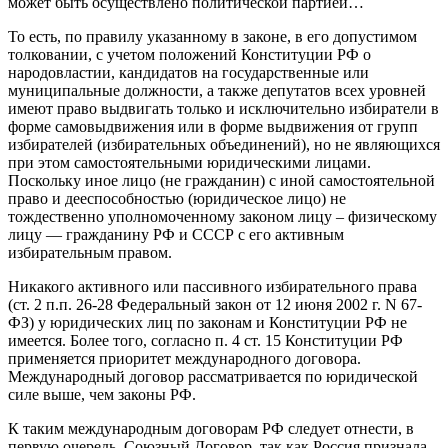
может быть осуществлено политической партией…
То есть, по правилу указанному в законе, в его допустимом
толковании, с учетом положений Конституции РФ о
народовластии, кандидатов на государственные или
муниципальные должности, а также депутатов всех уровней
имеют право выдвигать только и исключительно избиратели в
форме самовыдвижения или в форме выдвижения от групп
избирателей (избирательных объединений), но не являющихся
при этом самостоятельными юридическими лицами.
Поскольку иное лицо (не гражданин) с иной самостоятельной
право и дееспособностью (юридическое лицо) не
тождественно уполномоченному законом лицу – физическому
лицу — гражданину РФ и СССР с его активным
избирательным правом.
Никакого активного или пассивного избирательного права
(ст. 2 п.п. 26-28 Федеральный закон от 12 июня 2002 г. N 67-
ФЗ) у юридических лиц по законам и Конституции РФ не
имеется. Более того, согласно п. 4 ст. 15 Конституции РФ
применяется приоритет международного договора.
Международный договор рассматривается по юридической
силе выше, чем законы РФ.
К таким международным договорам РФ следует отнести, в
первую очередь, Союзный Договор, так как Россия признала