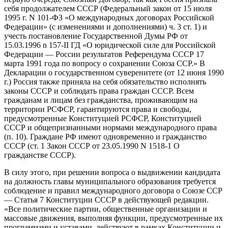
себя продолжателем СССР (Федеральный закон от 15 июля
1995 г. N 101-ФЗ «О международных договорах Российской
Федерации» (с изменениями и дополнениями) ч. 3 ст. 1) и
учесть постановление Государственной Думы РФ от
15.03.1996 n 157-II ГД «О юридической силе для Российской
Федерации — России результатов Референдума СССР 17
марта 1991 года по вопросу о сохранении Союза ССР.» В
Декларации о государственном суверенитете (от 12 июня 1990
г.) Россия также приняла на себя обязательство исполнять
законы СССР и соблюдать права граждан СССР. Всем
гражданам и лицам без гражданства, проживающим на
территории РСФСР, гарантируются права и свободы,
предусмотренные Конституцией РСФСР, Конституцией
СССР и общепризнанными нормами международного права
(п. 10). Граждане РФ имеют одновременно и гражданство
СССР (ст. 1 Закон СССР от 23.05.1990 N 1518-1 О
гражданстве СССР).
В силу этого, при решении вопроса о выдвижении кандидата
на должность главы муниципального образования требуется
соблюдение и правил международного договора о Союзе ССР
— Статья 7 Конституции СССР в действующей редакции.
«Все политические партии, общественные организации и
массовые движения, выполняя функции, предусмотренные их
программами и уставами, действуют в рамках Конституции и