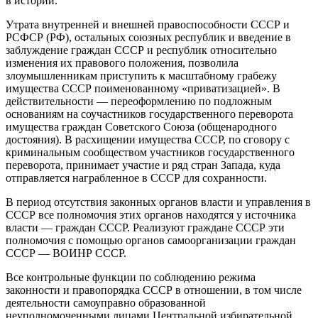
в истории.
Утрата внутренней и внешней правоспособности СССР и
РСФСР (РФ), остальных союзных республик и введение в
заблуждение граждан СССР и республик относительно
изменения их правового положения, позволила
злоумышленникам приступить к масштабному грабежу
имущества СССР поименованному «приватизацией». В
действительности — переоформлению по подложным
основаниям на соучастников государственного переворота
имущества граждан Советского Союза (общенародного
достояния). В расхищении имущества СССР, по сговору с
криминальным сообществом участников государственного
переворота, принимает участие и ряд стран Запада, куда
отправляется награбленное в СССР для сохранности.
В период отсутствия законных органов власти и управления в
СССР все полномочия этих органов находятся у источника
власти — граждан СССР. Реализуют граждане СССР эти
полномочия с помощью органов самоорганизации граждан
СССР — ВОИНР СССР.
Все контрольные функции по соблюдению режима
законности и правопорядка СССР в отношении, в том числе
деятельности самоуправно образованной
неуполномоченными лицами Центральной избирательной