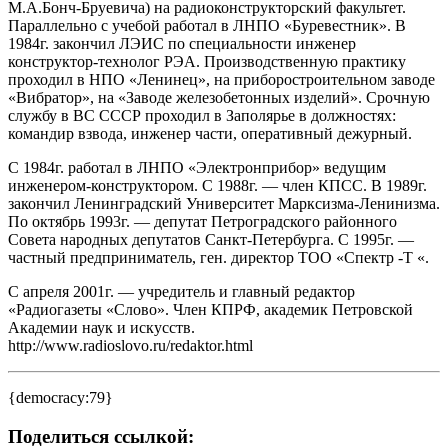
М.А.Бонч-Бруевича) на радиоконструкторский факультет.
Параллельно с учебой работал в ЛНПО «Буревестник». В
1984г. закончил ЛЭИС по специальности инженер
конструктор-технолог РЭА. Производственную практику
проходил в НПО «Ленинец», на приборостроительном заводе
«Вибратор», на «Заводе железобетонных изделий». Срочную
службу в ВС СССР проходил в Заполярье в должностях:
командир взвода, инженер части, оперативный дежурный.
С 1984г. работал в ЛНПО «Электронприбор» ведущим
инженером-конструктором. С 1988г. — член КПСС. В 1989г.
закончил Ленинградский Университет Марксизма-Ленинизма.
По октябрь 1993г. — депутат Петроградского районного
Совета народных депутатов Санкт-Петербурга. С 1995г. —
частный предприниматель, ген. директор ТОО «Спектр -Т «.
С апреля 2001г. — учредитель и главный редактор
«Радиогазеты «Слово». Член КПРФ, академик Петровской
Академии наук и искусств.
http://www.radioslovo.ru/redaktor.html
{democracy:79}
Поделиться ссылкой: