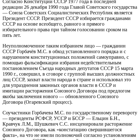
Согласно Конституции СССР 1977 года в последней
редакции 26 декабря 1990 года Главой Советского государства
— Союза Советских Социалистических Республик является
Президент СССР. Президент СССР избирается гражданами
СССР на основе всеобщего, равного и прямого
избирательного права при тайном голосовании сроком на
пять лет.
Неуполномоченное таким избранием лицо — гражданин
СССР Горбачёв М.С. в обход установленного порядка и с
нарушением конституционных положений самоуправно, с
помощью фальсификации избрания недействительным
постановлением Съезда народных депутатов СССР 15 марта
1990 г., совершил, в сговоре с группой высших должностных
лиц СССР, захват власти народа в стране и использовал это
для упразднения законных органов власти в СССР и
имитации расторжения Союзного Договора под предлогом
якобы заключения нового — обновленного Союзного
Договора (Огаревский процесс).
Соучастники Горбачева М.С. по государственному перевороту
— президенты РСФСР, УССР и БССР — Ельцин Б.Н.,
Кравчук Л.М., Шушкевич С.С. инсценировали расторжение
Союзного Договора, как «констатацию свершившегося
факта», на что не имели полномочий согласно установлениям