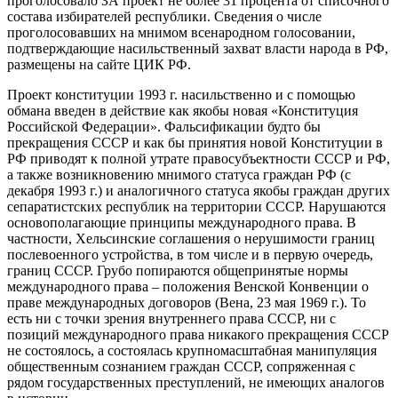
проголосовало ЗА проект не более 31 процента от списочного
состава избирателей республики. Сведения о числе
проголосовавших на мнимом всенародном голосовании,
подтверждающие насильственный захват власти народа в РФ,
размещены на сайте ЦИК РФ.
Проект конституции 1993 г. насильственно и с помощью
обмана введен в действие как якобы новая «Конституция
Российской Федерации». Фальсификации будто бы
прекращения СССР и как бы принятия новой Конституции в
РФ приводят к полной утрате правосубъектности СССР и РФ,
а также возникновению мнимого статуса граждан РФ (с
декабря 1993 г.) и аналогичного статуса якобы граждан других
сепаратистских республик на территории СССР. Нарушаются
основополагающие принципы международного права. В
частности, Хельсинские соглашения о нерушимости границ
послевоенного устройства, в том числе и в первую очередь,
границ СССР. Грубо попираются общепринятые нормы
международного права – положения Венской Конвенции о
праве международных договоров (Вена, 23 мая 1969 г.). То
есть ни с точки зрения внутреннего права СССР, ни с
позиций международного права никакого прекращения СССР
не состоялось, а состоялась крупномасштабная манипуляция
общественным сознанием граждан СССР, сопряженная с
рядом государственных преступлений, не имеющих аналогов