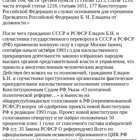
статьи 104, части третьей пункта 11 статьи 1215, статье 1216,
части второй статьи 1218, статьям 1651, 177 Конституции
Российской Федерации и служат основанием для отрешения
Президента Российской Федерации Б. Н. Ельцина от
должности.»
После чего гражданин СССР и РСФСР Ельцин Б.Н. и
соучастники государственного переворота в СССР и РСФСР
(РФ) применили военную силу в городе Москве (конец
сентября начало октября 1993 г.) для насильственного
прекращения деятельности законно избранных народом
высших органов представительной власти и управления, что
привело к многочисленным человеческим жертвам.
Действуя без всяких на то полномочий, гражданин Ельцин
Б.Н. и соучастники преступления организовали фактическое
принудительное насильственное исполнение отмененного
Конституционным Судом РФ Указа «О поэтапной
политической реформе…» и вынесли на
общереспубликанское голосование в РФ (переименованной
РСФСР) вопрос об одобрении проекта новой Конституции
РФ в редакции 1993 года. Проект новой конституции при
голосовании отвергнут и не набрал положенных 50
процентов плюс 1 голос от списочного состава избирателей
РФ (ст. 35 Закона РСФСР О референдуме) Всего по
официальным данным незаконно образованного ЦИК РФ