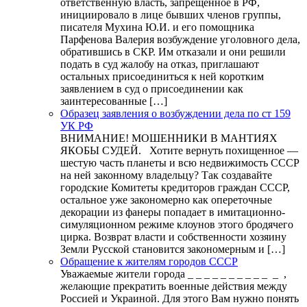
ответственную власть, запрещенное в РФ,
инициировало в лице бывших членов группы,
писателя Мухина Ю.И. и его помощника
Парфенова Валерия возбуждение уголовного дела,
обратившись в СКР. Им отказали и они решили
подать в суд жалобу на отказ, приглашают
остальных присоединиться к ней коротким
заявлением в суд о присоединении как
заинтересованные […]
Образец заявления о возбуждении дела по ст 159
УК РФ
ВНИМАНИЕ! МОШЕННИКИ В МАНТИЯХ
ЯКОБЫ СУДЕЙ. Хотите вернуть похищенное —
шестую часть планеты и всю недвижимость СССР
на ней законному владельцу? Так создавайте
городские Комитеты кредиторов граждан СССР,
остальное уже закономерно как опереточные
декорации из фанеры попадает в имитационно-
симуляционном режиме клоунов этого бродячего
цирка. Возврат власти и собственности хозяину
Земли Русской становится закономерным и […]
Обращение к жителям городов СССР
Уважаемые жители города _ _ _ _ _ _ _ _ _ _ _ ,
желающие прекратить военные действия между
Россией и Украиной. Для этого Вам нужно понять