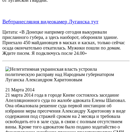
от луганской Гвардии.
Ве6транесляция видеокамер Луганска тут
Цитата: «В Донецке например сегодня выкуривали
присланного губера, а здесь наоборот, обороняли здание.
Приехало 450 майдановцев в масках и касках, только сейчас
осада окончательно откатилась. Мужики пошли по домам.
Ждите писем. Я подключусь после 24.00»
Нелегитимная украинская власть устроила
политическую расправу над Народным губернатором
Луганска Александром Харитоновым
21 Марта 2014
21 марта 2014 года в городе Киеве состоялось заседание
Апелляционного суда по жалобе адвоката Елены Шаповал.
Она обжаловала решение суда первой инстанции об
избрании меры пресечения Александру Харитонову в виде
содержания под стражей сроком на 2 месяца и требовала
освободить его в зале суда, в связи с полным отсутствием
вины. Кроме того адвокатом было подано ходатайство о