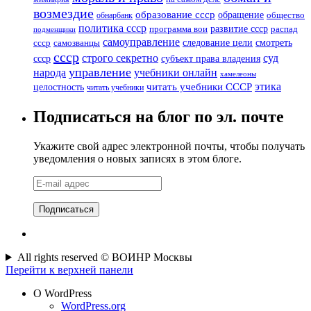
возмездие
образование ссср
обращение
обнарбанк
общество
политика ссср
развитие ссср
программа вои
распад
подменщики
самоуправление
смотреть
следование цели
ссср
самозванцы
ссср
суд
строго секретно
ссср
субъект права владения
управление
народа
учебники онлайн
хамелеоны
этика
читать учебники СССР
целостность
читать учебники
Подписаться на блог по эл. почте
Укажите свой адрес электронной почты, чтобы получать
уведомления о новых записях в этом блоге.
E-
mail
адрес
All rights reserved © ВОИНР Москвы
Перейти к верхней панели
О WordPress
WordPress.org