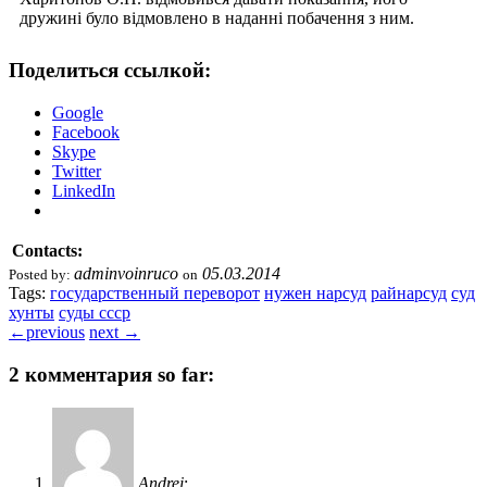
дружині було відмовлено в наданні побачення з ним.
Поделиться ссылкой:
Google
Facebook
Skype
Twitter
LinkedIn
Contacts:
adminvoinruco
05.03.2014
Posted by:
on
Tags:
государственный переворот
нужен нарсуд
райнарсуд
суд
хунты
суды ссср
←
previous
next
→
2 комментария so far:
Andrei
: