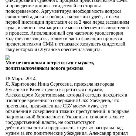
фиксировании судебного процесса представителями СМИ
и проведение допроса свидетелей со стороны
подозреваемого. Аргументируя необходимость допроса
свидетелей адвокат сообщила коллегии судей , что суд
первой инстанции пригласил ее за 2 часа перед заседанием
суда , в связи с чем защита не могла обеспечить свидетелей
в процессе. Апелляционный суд частично удовлетворил
ходатайство защиты, только в части фиксации процесса
представителями СМИ и отказался заслушать свидетелей,
явку которых из Луганска обеспечила защита.
Мне не позволили встретиться с мужем,
политзаключённым нового режима
18 Марта 2014
Я, Харитонова Инна Сергеевна, приехала из города
Луганска в Киев с целью встретиться с мужем,
Александром Харитоновым, который сегодня находится в
изоляторе временного содержания СБУ. Убеждена, что
претензии, предъявленные СБУ моему мужу, его
обвинения в совершении тяжких преступлений: в подрыве
национальной безопасности Украины и силовом захвате
государственной власти, не соответствуют
действительности и предъявлены с целью расправы над
мужем за его политические убеждения. Александр принял