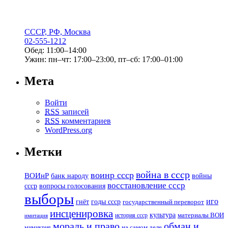
СССР, РФ, Москва
02-555-1212
Обед: 11:00–14:00
Ужин: пн–чт: 17:00–23:00, пт–сб: 17:00–01:00
Мета
Войти
RSS
записей
RSS
комментариев
WordPress.org
Метки
война в ссср
воинр ссср
ВОИнР
банк народу
войны
восстановление ссср
вопросы голосования
ссср
выборы
иго
годы ссср
гнёт
государственный переворот
инсценировка
культура
история ссср
материалы ВОИ
имитация
мораль и право
обман и
мимикрия
на самом деле