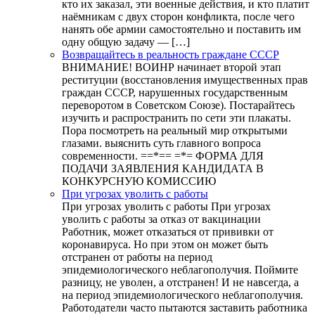
кто их заказал, эти военные действия, и кто платит
наёмникам с двух сторон конфликта, после чего
нанять обе армии самостоятельно и поставить им
одну общую задачу — […]
Возвращайтесь в реальность граждане СССР
ВНИМАНИЕ! ВОИНР начинает второй этап
реституции (восстановления имущественных прав
граждан СССР, нарушенных государственным
переворотом в Советском Союзе). Постарайтесь
изучить и распространить по сети эти плакаты.
Пора посмотреть на реальный мир открытыми
глазами. выяснить суть главного вопроса
современности. ==*== =*= ФОРМА ДЛЯ
ПОДАЧИ ЗАЯВЛЕНИЯ КАНДИДАТА В
КОНКУРСНУЮ КОМИССИЮ
При угрозах уволить с работы
При угрозах уволить с работы При угрозах
уволить с работы за отказ от вакцинации
Работник, может отказаться от прививки от
коронавируса. Но при этом он может быть
отстранен от работы на период
эпидемиологического неблагополучия. Поймите
разницу, не уволен, а отстранен! И не навсегда, а
на период эпидемиологического неблагополучия.
Работодатели часто пытаются заставить работника