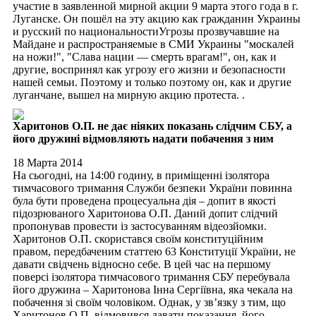
участие в заявленной мирной акции 9 марта этого года в г.
Луганске. Он пошёл на эту акцию как гражданин Украины
и русский по национальностиУгрозы прозвучавшие на
Майдане и распространяемые в СМИ Украины "москалей
на ножи!", "Слава нации — смерть врагам!", он, как и
другие, воспринял как угрозу его жизни и безопасности
нашей семьи. Поэтому и только поэтому он, как и другие
луганчане, вышел на мирную акцию протеста. .
Харитонов О.П. не дає ніяких показань слідчим СБУ, а
його дружині відмовляють надати побачення з ним
18 Марта 2014
На сьогодні, на 14:00 годину, в приміщенні ізолятора
тимчасового тримання Служби безпеки України повинна
була бути проведена процесуальна дія – допит в якості
підозрюваного Харитонова О.П. Даний допит слідчий
пропонував провести із застосуванням відеозйомки.
Харитонов О.П. скористався своїм конституційним
правом, передбаченим статтею 63 Конституції України, не
давати свідчень відносно себе. В цей час на першому
поверсі ізолятора тимчасового тримання СБУ перебувала
його дружина – Харитонова Інна Сергіївна, яка чекала на
побачення зі своїм чоловіком. Однак, у зв’язку з тим, що
Харитонов О.П. відмовився давати показання, його