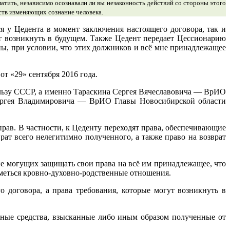
платить, независимо осознавали ли вы незаконность действий со стороны этого
ств изменяющих сознание человека.
я у Цедента в момент заключения настоящего договора, так и
ут возникнуть в будущем. Также Цедент передает Цессионарию
жны, при условии, что этих должников и всё мне принадлежащее
т «29» сентября 2016 года.
пользу СССР, а именно Тараскина Сергея Вячеславовича — ВрИО
ергея Владимировича — ВрИО Главы Новосибирской области
прав. В частности, к Цеденту переходят права, обеспечивающие
рат всего нелегитимно полученного, а также право на возврат
не могущих защищать свои права на всё им принадлежащее, что
иметься кровно-духовно-родственные отношения.
о договора, а права требования, которые могут возникнуть в
ежные средства, взысканные либо иным образом полученные от