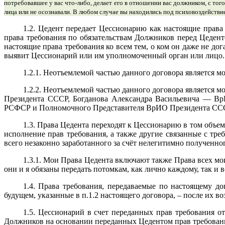
потребовавшее у вас что-либо, делает его в отношении вас должником, с того
лица или не осознавали. В любом случае вы находились под психовоздейств
1.2. Цедент передает Цессионарию как настоящие права
права требования по обязательствам Должников перед Цедент
настоящие права требования ко всем тем, о ком он даже не до
выявит Цессионарий или им уполномоченный орган или лицо.
1.2.1. Неотъемлемой частью данного договора является м
1.2.2. Неотъемлемой частью данного договора является 
Президента СССР, Богданова Александра Васильевича — В
РСФСР и Полномочного Представителя ВрИО Президента ССС
1.3. Права Цедента переходят к Цессионарию в том объем
исполнение прав требования, а также другие связанные с тре
всего незаконно заработанного за счёт нелегитимно полученног
1.3.1. Мои Права Цедента включают также Права всех мо
они и я обязаны передать потомкам, как лично каждому, так и
1.4. Права требования, передаваемые по настоящему до
будущем, указанные в п.1.2 настоящего договора, – после их в
1.5. Цессионарий в счет переданных прав требования о
Должников на основании переданных Цедентом прав требован