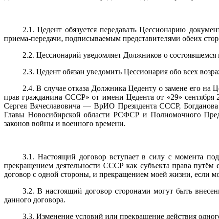
2.1. Цедент обязуется передавать Цессионарию докумен
приема-передачи, подписываемым представителями обеих сторо
2.2. Цессионарий уведомляет Должников о состоявшемся
2.3. Цедент обязан уведомить Цессионария обо всех воз
2.4. В случае отказа Должника Цеденту о замене его на
прав гражданина СССР» от имени Цедента от «29» сентября 2
Сергея Вячеславовича — ВрИО Президента СССР, Богданов
Главы Новосибирской области РСФСР и Полномочного Пред
законов войны и военного времени.
3.1. Настоящий договор вступает в силу с момента по
прекращением деятельности СССР как субъекта права путём 
договор с одной стороны, и прекращением моей жизни, если м
3.2. В настоящий договор сторонами могут быть внесе
данного договора.
3.3. Изменение условий или прекращение действия одног