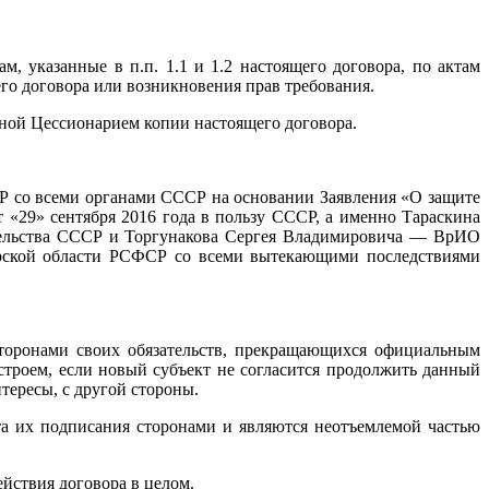
, указанные в п.п. 1.1 и 1.2 настоящего договора, по актам
го договора или возникновения прав требования.
нной Цессионарием копии настоящего договора.
ССР со всеми органами СССР на основании Заявления «О защите
 «29» сентября 2016 года в пользу СССР, а именно Тараскина
ельства СССР и Торгунакова Сергея Владимировича — ВрИО
рской области РСФСР со всеми вытекающими последствиями
сторонами своих обязательств, прекращающихся официальным
троем, если новый субъект не согласится продолжить данный
тересы, с другой стороны.
та их подписания сторонами и являются неотъемлемой частью
йствия договора в целом.