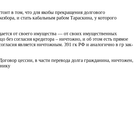
стоит в том, что для якобы прекращения долгового
азбора, и стать кабальным рабом Тараскина, у которого
ждается от своего имущества — от своих имущественных
о без согласия кредитора – ничтожно, и об этом есть прямое
согласия является ничтожным. 391 гк РФ и аналогично в гр зак-
оговор цессии, в части перевода долга гражданина, ничтожен,
ннику