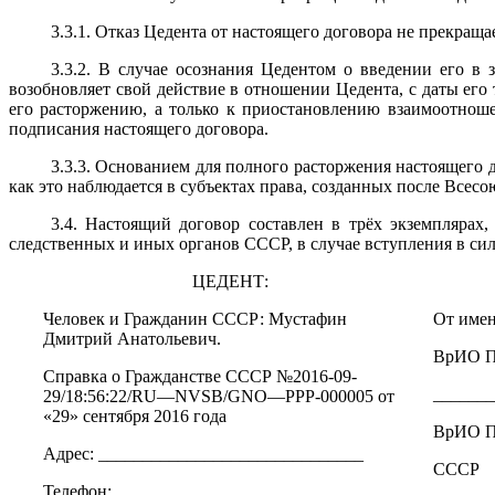
3.3.1. Отказ Цедента от настоящего договора не прекраща
3.3.2. В случае осознания Цедентом о введении его в 
возобновляет свой действие в отношении Цедента, с даты его
его расторжению, а только к приостановлению взаимоотнош
подписания настоящего договора.
3.3.3. Основанием для полного расторжения настоящего
как это наблюдается в субъектах права, созданных после Всес
3.4. Настоящий договор составлен в трёх экземпляра
следственных и иных органов СССР, в случае вступления в силу
ЦЕДЕНТ:
Человек и Гражданин СССР: Мустафин
От име
Дмитрий Анатольевич.
ВрИО П
Справка о Гражданстве СССР №2016-09-
_______
29/18:56:22/
RU
—
NVSB
/
GNO
—
PPP
-000005 от
«29» сентября 2016 года
ВрИО П
Адрес:
______________________________
СССР
Телефон: ___________________