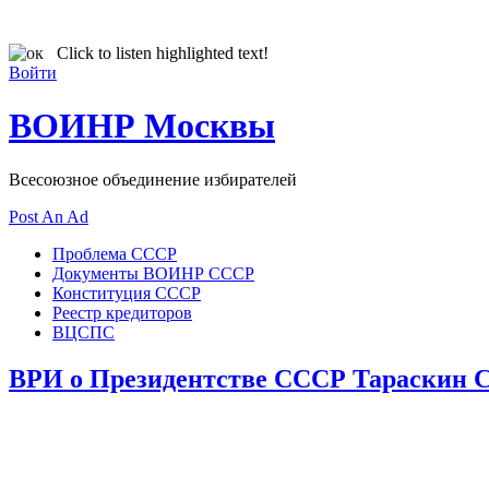
Click to listen highlighted text!
Войти
ВОИНР Москвы
Всесоюзное объединение избирателей
Post An Ad
Проблема СССР
Документы ВОИНР СССР
Конституция СССР
Реестр кредиторов
ВЦСПС
ВРИ о Президентстве СССР Тараскин С