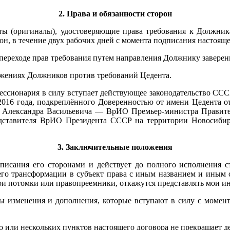
2. Права и обязанности сторон
ты (оригиналы), удостоверяющие права требования к Должникам
н, в течение двух рабочих дней с момента подписания настояще
 переходе прав требования путем направления Должнику завере
ражениях Должников против требований Цедента.
 Цессионария в силу вступает действующее законодательство С
016 года, подкреплённого Доверенностью от имени Цедента от
а Александра Васильевича — ВрИО Премьер-министра Правит
ставителя ВрИО Президента СССР на территории Новосиби
3. Заключительные положения
дписания его сторонами и действует до полного исполнения 
его трансформации в субъект права с иным названием и иным с
ои потомки или правопреемники, откажутся представлять мои ин
ны изменения и дополнения, которые вступают в силу с момен
о или нескольких пунктов настоящего договора не прекращает де