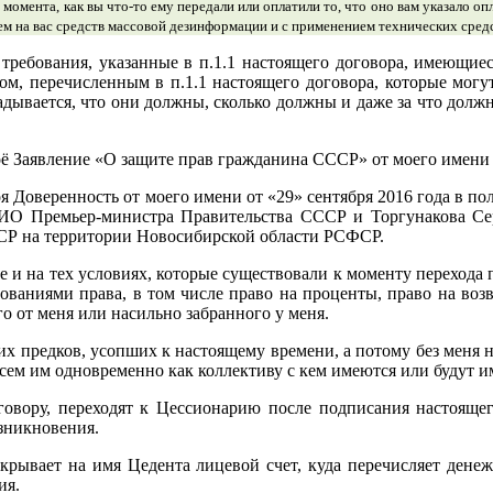
 момента, как вы что-то ему передали или оплатили то, что оно вам указало о
ием на вас средств массовой дезинформации и с применением технических сред
 требования, указанные в п.1.1 настоящего договора, имеющиес
ом, перечисленным в п.1.1 настоящего договора, которые мог
гадывается, что они должны, сколько должны и даже за что дол
оё Заявление «О защите прав гражданина СССР» от моего имени о
моя Доверенность от моего имени от «29» сентября 2016 года в 
рИО Премьер-министра Правительства СССР и Торгунакова С
Р на территории Новосибирской области РСФСР.
е и на тех условиях, которые существовали к моменту перехода 
бованиями права, в том числе право на проценты, право на возв
о от меня или насильно забранного у меня.
их предков, усопших к настоящему времени, а потому без меня 
 всем им одновременно как коллективу с кем имеются или будут 
говору, переходят к Цессионарию после подписания настоящег
озникновения.
ткрывает на имя Цедента лицевой счет, куда перечисляет ден
ия.