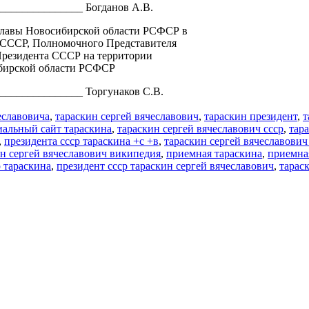
_______________ Богданов А.В.
лавы Новосибирской области РСФСР в
 СССР, Полномочного Представителя
резидента СССР на территории
бирской области РСФСР
_______________ Торгунаков С.В.
еславовича
,
тараскин сергей вячеславович
,
тараскин президент
,
т
альный сайт тараскина
,
тараскин сергей вячеславович ссср
,
тар
,
президента ссср тараскина +с +в
,
тараскин сергей вячеславович
н сергей вячеславович википедия
,
приемная тараскина
,
приемная
р тараскина
,
президент ссср тараскин сергей вячеславович
,
тарас