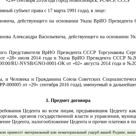
«29» сентября 2016года город Новосибирск, РСФСР, СССР
мный субъект права с 17 марта 1991 года), в лице:
вича, действующего на основании Указа ВрИО Президента СС
нова Александра Васильевича, действующего на основании 
о Представителя ВрИО Президента СССР Торгунакова Серг
т «28» июля 2014 года и Указа ВрИО Президента СССР №2014
00:00/RU-N
VSB
/G
N
O-0001-ОК от «02» августа 2014 года и №20
, и Человека и
Гражданина Союза Советских Социалистичес
PP
-000005 от «29» сентября 2016 года
), именуемый в дальнейше
1. Предмет договора
 требования Цедента ко всем лицам, предъявившим Цеденту ка
органов, органов государственной власти и управления, муни
ние Цедента, налогообложение Цедента и прочие платежи в по
 или принесет материальный или нематериальный ущерб вашей Родине, ваш