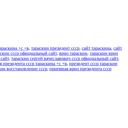
араскина +с +в
,
тараскин президент ссср
,
сайт тараскина
,
сайт
аскин ссср официальный сайт
,
врио тараскин
,
тараскин врио
 сайт
,
тараскин сергей вячеславович ссср официальный сайт
,
 президента ссср тараскина +с +в
,
президент ссср тараскин
кин восстановление ссср
,
приемная врио президента ссср