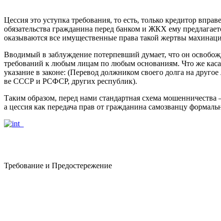
Цессия это уступка требования, то есть, только кредитор впра
обязательства гражданина перед банком и ЖКХ ему предлагается
оказываются все имущественные права такой жертвы махинаци
Вводимый в заблуждение потерпевший думает, что он освобожд
требований к любым лицам по любым основаниям. Что же касаетс
указание в законе: (Перевод должником своего долга на другое 
ве СССР и РСФСР, других республик).
Таким образом, перед нами стандартная схема мошенничества —
а цессия как передача прав от гражданина самозванцу формаль
Требование и Предостережение