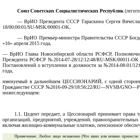
Союз Советских Социалистических Республик
(легити
— ВрИО Президента СССР Тараскина Сергея Вячеславо
18/00:00:01/SU-MSK/00001-OK,
— ВрИО Премьер-министра Правительства СССР Богда
«16» апреля 2015 года
,
— ВрИО Главы Новосибирской области РСФСР, Полномочног
Президента РСФСР №2014-07-28/12:12:48/RU-MSK/00011-ОК о
Постановлений о вступлении в должности за №2014-08-01/12:
года,
именуемый в дальнейшем ЦЕССИОНАРИЙ, с одной стороны
Гражданстве СССР №2016-09-29/18:56:22/
RU
—
NVSB
/
GNO
—
P
нижеследующем:
1.1. Цедент передает, а Цессионарий принимает права
организаций, предприятий, учреждений, правоохранительных 
включая жилищно-коммунальные платежи, пенсионное обеспече
Примечание: Любое лицо незаконно (Что явно или неявно принесло