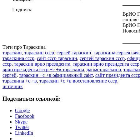
_______
Подпись:
ВрИО Г
составе
ВрИО П
Новоси
_______
Тэги про Тараскина
тараскин
,
тараскин ссср
,
сергей тараскин
,
тараскина сергея вяч
тараскина ссср
,
сайт ссср тараскин
,
сергей тараскин ссср
,
офици
ссср
,
тараскин врио президента
,
тараскин врио президента ссср
врио президента ссср +с +в тараскина
,
дарья тараскина
,
тараски
сергей
,
тараскин +с +в официальный сайт
,
сайт президента ссс
тараскина +с +в
,
тараскин +с +в восстановление ссср
,
источник
Поделиться ссылкой:
Google
Facebook
Skype
Twitter
LinkedIn