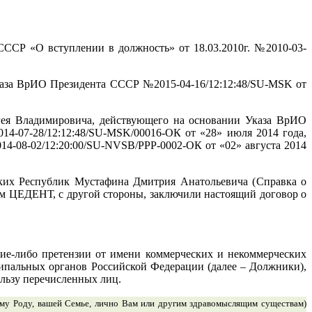
СР «О вступлении в должность» от 18.03.2010г. №2010-03-
Указа ВрИО Президента СССР
№2015-04-16/12:12:48/SU-MSK от
ея Владимировича, действующего на основании Указа ВрИО
-07-28/12:12:48/SU-MSK/00016-ОК от «28» июля 2014 года,
14-08-02/12:20:00/SU-N
VSB
/PPP-0002-ОК от «02» августа 2014
ких Республик Мустафина Дмитрия Анатольевича (
Справка о
м ЦЕДЕНТ, с другой стороны, заключили настоящий договор о
кие-либо претензии от имени коммерческих и некоммерческих
ципальных органов Российской Федерации (далее – Должники),
льзу перечисленных лиц.
ему Роду, вашей Семье, лично Вам или другим здравомыслящим существам)