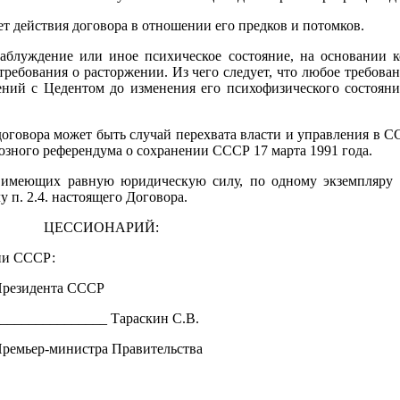
ет действия договора в отношении его предков и потомков.
заблуждение или иное психическое состояние, на основании к
 требования о расторжении. Из чего следует, что любое требова
ений с Цедентом до изменения его психофизического состояни
 договора может быть случай перехвата власти и управления 
оюзного референдума о сохранении СССР 17 марта 1991 года.
х, имеющих равную юридическую силу, по одному экземпляру
 п. 2.4. настоящего Договора.
ЦЕССИОНАРИЙ:
ни СССР:
резидента СССР
_______________ Тараскин С.В.
ремьер-министра Правительства