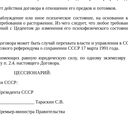
ет действия договора в отношении его предков и потомков.
заблуждение или иное психическое состояние, на основании к
 требования о расторжении. Из чего следует, что любое требова
ений с Цедентом до изменения его психофизического состояни
 договора может быть случай перехвата власти и управления 
оюзного референдума о сохранении СССР 17 марта 1991 года.
х, имеющих равную юридическую силу, по одному экземпляру
 п. 2.4. настоящего Договора.
ЦЕССИОНАРИЙ:
ни СССР:
резидента СССР
_______________ Тараскин С.В.
ремьер-министра Правительства