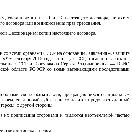
, указанные в п.п. 1.1 и 1.2 настоящего договора, по актам
го договора или возникновения прав требования.
нной Цессионарием копии настоящего договора.
ССР со всеми органами СССР на основании Заявления «О защите
 «29» сентября 2016 года в пользу СССР, а именно Тараскина
ельства СССР и Торгунакова Сергея Владимировича — ВрИО
рской области РСФСР со всеми вытекающими последствиями
сторонами своих обязательств, прекращающихся официальным
троем, если новый субъект не согласится продолжить данный
тересы, с другой стороны.
та их подписания сторонами и являются неотъемлемой частью
йствия договора в целом.