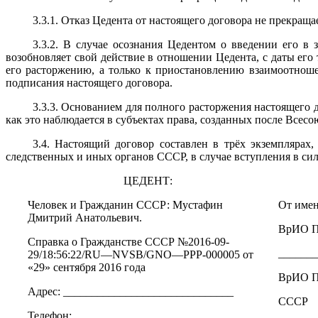
3.3.1. Отказ Цедента от настоящего договора не прекраща
3.3.2. В случае осознания Цедентом о введении его в 
возобновляет свой действие в отношении Цедента, с даты его
его расторжению, а только к приостановлению взаимоотнош
подписания настоящего договора.
3.3.3. Основанием для полного расторжения настоящего
как это наблюдается в субъектах права, созданных после Всес
3.4. Настоящий договор составлен в трёх экземпляра
следственных и иных органов СССР, в случае вступления в силу
ЦЕДЕНТ:
Человек и Гражданин СССР: Мустафин
От име
Дмитрий Анатольевич.
ВрИО П
Справка о Гражданстве СССР №2016-09-
_______
29/18:56:22/
RU
—
NVSB
/
GNO
—
PPP
-000005 от
«29» сентября 2016 года
ВрИО П
Адрес:
______________________________
СССР
Телефон: ___________________