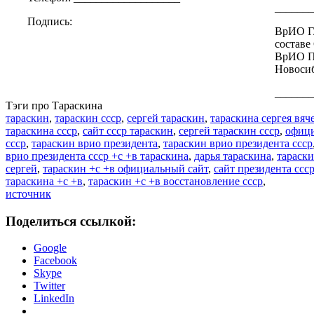
_______
Подпись:
ВрИО Г
составе
ВрИО П
Новоси
_______
Тэги про Тараскина
тараскин
,
тараскин ссср
,
сергей тараскин
,
тараскина сергея вяч
тараскина ссср
,
сайт ссср тараскин
,
сергей тараскин ссср
,
офици
ссср
,
тараскин врио президента
,
тараскин врио президента ссср
врио президента ссср +с +в тараскина
,
дарья тараскина
,
тараски
сергей
,
тараскин +с +в официальный сайт
,
сайт президента ссс
тараскина +с +в
,
тараскин +с +в восстановление ссср
,
источник
Поделиться ссылкой:
Google
Facebook
Skype
Twitter
LinkedIn