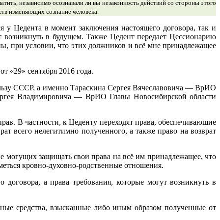
платить, независимо осознавали ли вы незаконность действий со стороны этого
ств изменяющих сознание человека.
я у Цедента в момент заключения настоящего договора, так и
ут возникнуть в будущем. Также Цедент передает Цессионарию
жны, при условии, что этих должников и всё мне принадлежащее
т «29» сентября 2016 года.
пользу СССР, а именно Тараскина Сергея Вячеславовича — ВрИО
ергея Владимировича — ВрИО Главы Новосибирской области
прав. В частности, к Цеденту переходят права, обеспечивающие
рат всего нелегитимно полученного, а также право на возврат
не могущих защищать свои права на всё им принадлежащее, что
иметься кровно-духовно-родственные отношения.
о договора, а права требования, которые могут возникнуть в
ежные средства, взысканные либо иным образом полученные от