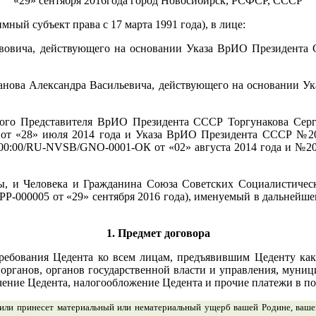
«29» сентября 2016года город Новосибирск, РСФСР, СССР
мный субъект права с 17 марта 1991 года), в лице:
вича, действующего на основании Указа ВрИО Президента СС
нова Александра Васильевича, действующего на основании 
о Представителя ВрИО Президента СССР Торгунакова Серг
т «28» июля 2014 года и Указа ВрИО Президента СССР №2014
00:00/RU-N
VSB
/G
N
O-0001-ОК от «02» августа 2014 года и №20
, и Человека и
Гражданина Союза Советских Социалистичес
PP
-000005 от «29» сентября 2016 года
), именуемый в дальнейше
1. Предмет договора
 требования Цедента ко всем лицам, предъявившим Цеденту ка
органов, органов государственной власти и управления, муни
ние Цедента, налогообложение Цедента и прочие платежи в по
 или принесет материальный или нематериальный ущерб вашей Родине, ваш