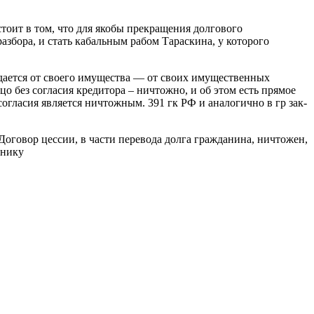
стоит в том, что для якобы прекращения долгового
азбора, и стать кабальным рабом Тараскина, у которого
ждается от своего имущества — от своих имущественных
о без согласия кредитора – ничтожно, и об этом есть прямое
согласия является ничтожным. 391 гк РФ и аналогично в гр зак-
оговор цессии, в части перевода долга гражданина, ничтожен,
ннику