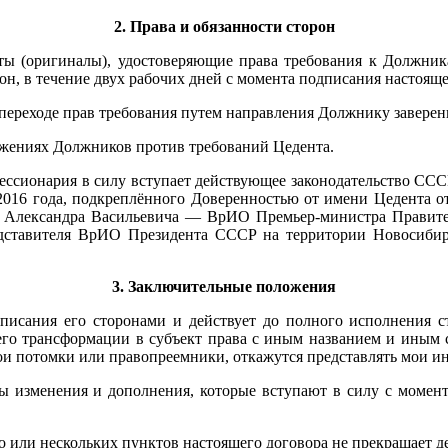
2. Права и обязанности сторон
ты (оригиналы), удостоверяющие права требования к Должникам
н, в течение двух рабочих дней с момента подписания настояще
 переходе прав требования путем направления Должнику завере
ражениях Должников против требований Цедента.
 Цессионария в силу вступает действующее законодательство С
016 года, подкреплённого Доверенностью от имени Цедента от
а Александра Васильевича — ВрИО Премьер-министра Правит
ставителя ВрИО Президента СССР на территории Новосиби
3. Заключительные положения
дписания его сторонами и действует до полного исполнения 
его трансформации в субъект права с иным названием и иным с
ои потомки или правопреемники, откажутся представлять мои ин
ны изменения и дополнения, которые вступают в силу с момен
о или нескольких пунктов настоящего договора не прекращает де