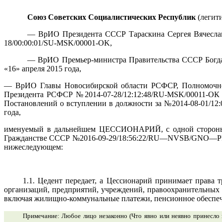
Союз Советских Социалистических Республик
(легити
— ВрИО Президента СССР Тараскина Сергея Вячеславо
18/00:00:01/SU-MSK/00001-OK,
— ВрИО Премьер-министра Правительства СССР Богда
«16» апреля 2015 года
,
— ВрИО Главы Новосибирской области РСФСР, Полномочног
Президента РСФСР №2014-07-28/12:12:48/RU-MSK/00011-ОК о
Постановлений о вступлении в должности за №2014-08-01/12:
года,
именуемый в дальнейшем ЦЕССИОНАРИЙ, с одной стороны
Гражданстве СССР №2016-09-29/18:56:22/
RU
—
NVSB
/
GNO
—
P
нижеследующем:
1.1. Цедент передает, а Цессионарий принимает права
организаций, предприятий, учреждений, правоохранительных 
включая жилищно-коммунальные платежи, пенсионное обеспече
Примечание: Любое лицо незаконно (Что явно или неявно принесло