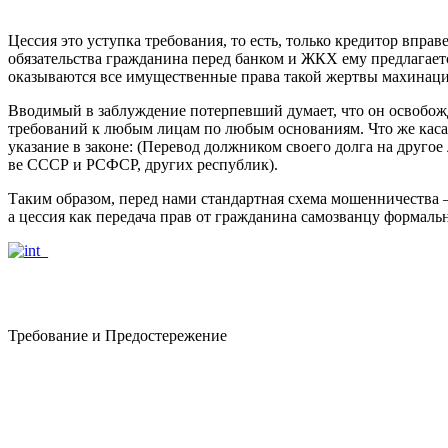
Цессия это уступка требования, то есть, только кредитор впра
обязательства гражданина перед банком и ЖКХ ему предлагается
оказываются все имущественные права такой жертвы махинаци
Вводимый в заблуждение потерпевший думает, что он освобожд
требований к любым лицам по любым основаниям. Что же касаетс
указание в законе: (Перевод должником своего долга на другое 
ве СССР и РСФСР, других республик).
Таким образом, перед нами стандартная схема мошенничества —
а цессия как передача прав от гражданина самозванцу формаль
Требование и Предостережение