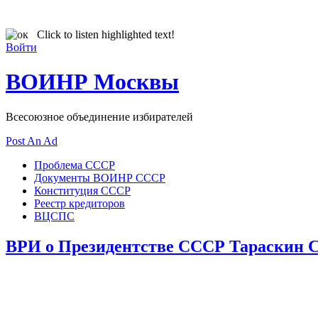
Click to listen highlighted text!
Войти
ВОИНР Москвы
Всесоюзное объединение избирателей
Post An Ad
Проблема СССР
Документы ВОИНР СССР
Конституция СССР
Реестр кредиторов
ВЦСПС
ВРИ о Президентстве СССР Тараскин С