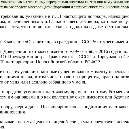
 момента, как вы что-то ему передали или оплатили то, что оно вам указало о
ием на вас средств массовой дезинформации и с применением технических сред
 требования, указанные в п.1.1 настоящего договора, имеющиес
ом, перечисленным в п.1.1 настоящего договора, которые мог
гадывается, что они должны, сколько должны и даже за что дол
оё Заявление «О защите прав гражданина СССР» от моего имени о
моя Доверенность от моего имени от «29» сентября 2016 года в 
рИО Премьер-министра Правительства СССР и Торгунакова С
Р на территории Новосибирской области РСФСР.
е и на тех условиях, которые существовали к моменту перехода 
бованиями права, в том числе право на проценты, право на возв
о от меня или насильно забранного у меня.
их предков, усопших к настоящему времени, а потому без меня 
 всем им одновременно как коллективу с кем имеются или будут 
говору, переходят к Цессионарию после подписания настоящег
озникновения.
ткрывает на имя Цедента лицевой счет, куда перечисляет ден
ия.