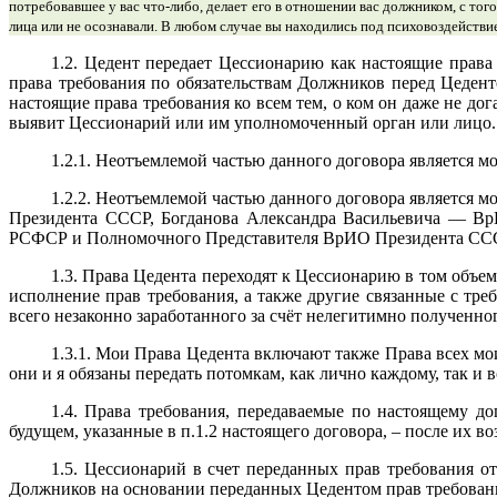
потребовавшее у вас что-либо, делает его в отношении вас должником, с того
лица или не осознавали. В любом случае вы находились под психовоздейств
1.2. Цедент передает Цессионарию как настоящие права
права требования по обязательствам Должников перед Цедент
настоящие права требования ко всем тем, о ком он даже не до
выявит Цессионарий или им уполномоченный орган или лицо.
1.2.1. Неотъемлемой частью данного договора является м
1.2.2. Неотъемлемой частью данного договора является 
Президента СССР, Богданова Александра Васильевича — В
РСФСР и Полномочного Представителя ВрИО Президента ССС
1.3. Права Цедента переходят к Цессионарию в том объем
исполнение прав требования, а также другие связанные с тре
всего незаконно заработанного за счёт нелегитимно полученног
1.3.1. Мои Права Цедента включают также Права всех мо
они и я обязаны передать потомкам, как лично каждому, так и
1.4. Права требования, передаваемые по настоящему до
будущем, указанные в п.1.2 настоящего договора, – после их в
1.5. Цессионарий в счет переданных прав требования о
Должников на основании переданных Цедентом прав требован