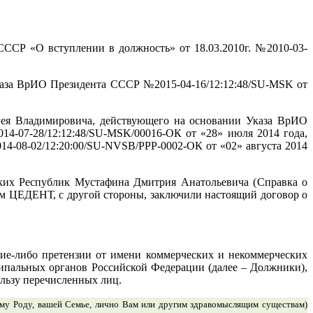
СР «О вступлении в должность» от 18.03.2010г. №2010-03-
Указа ВрИО Президента СССР
№2015-04-16/12:12:48/SU-MSK от
ея Владимировича, действующего на основании Указа ВрИО
-07-28/12:12:48/SU-MSK/00016-ОК от «28» июля 2014 года,
14-08-02/12:20:00/SU-N
VSB
/PPP-0002-ОК от «02» августа 2014
ких Республик Мустафина Дмитрия Анатольевича (
Справка о
м ЦЕДЕНТ, с другой стороны, заключили настоящий договор о
кие-либо претензии от имени коммерческих и некоммерческих
ципальных органов Российской Федерации (далее – Должники),
льзу перечисленных лиц.
ему Роду, вашей Семье, лично Вам или другим здравомыслящим существам)