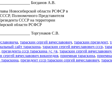
_______________ Богданов А.В.
лавы Новосибирской области РСФСР в
 СССР, Полномочного Представителя
резидента СССР на территории
бирской области РСФСР
_______________ Торгунаков С.В.
еславовича
,
тараскин сергей вячеславович
,
тараскин президент
,
т
альный сайт тараскина
,
тараскин сергей вячеславович ссср
,
тар
,
президента ссср тараскина +с +в
,
тараскин сергей вячеславович
н сергей вячеславович википедия
,
приемная тараскина
,
приемная
р тараскина
,
президент ссср тараскин сергей вячеславович
,
тарас