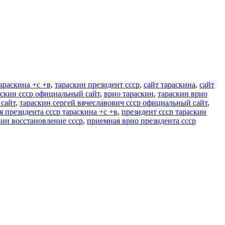
араскина +с +в
,
тараскин президент ссср
,
сайт тараскина
,
сайт
аскин ссср официальный сайт
,
врио тараскин
,
тараскин врио
 сайт
,
тараскин сергей вячеславович ссср официальный сайт
,
 президента ссср тараскина +с +в
,
президент ссср тараскин
кин восстановление ссср
,
приемная врио президента ссср