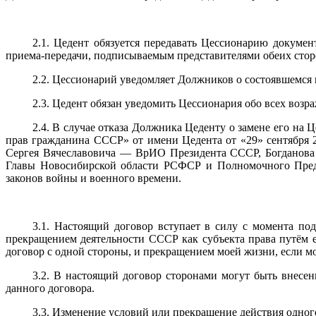
2.1. Цедент обязуется передавать Цессионарию докумен
приема-передачи, подписываемым представителями обеих сторо
2.2. Цессионарий уведомляет Должников о состоявшемся
2.3. Цедент обязан уведомить Цессионария обо всех воз
2.4. В случае отказа Должника Цеденту о замене его на
прав гражданина СССР» от имени Цедента от «29» сентября 2
Сергея Вячеславовича — ВрИО Президента СССР, Богданов
Главы Новосибирской области РСФСР и Полномочного Пред
законов войны и военного времени.
3.1. Настоящий договор вступает в силу с момента по
прекращением деятельности СССР как субъекта права путём 
договор с одной стороны, и прекращением моей жизни, если м
3.2. В настоящий договор сторонами могут быть внесе
данного договора.
3.3. Изменение условий или прекращение действия одног