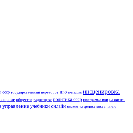
инсценировка
иго
ы ссср
государственный переворот
имитация
политика ссср
ращение
развитие
общество
программа вои
подменщики
управление
а
учебники онлайн
целостность
читать
хамелеоны