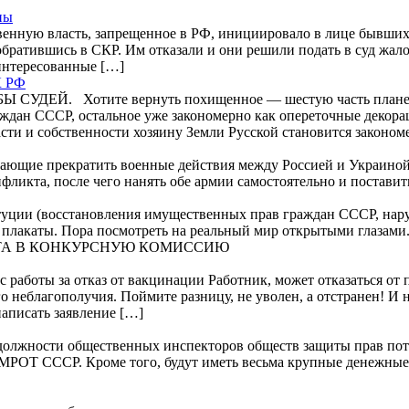
ны
нную власть, запрещенное в РФ, инициировало в лице бывших 
братившись в СКР. Им отказали и они решили подать в суд жало
аинтересованные […]
К РФ
1. Предмет договора
. Хотите вернуть похищенное — шестую часть планеты и 
аждан СССР, остальное уже закономерно как опереточные деко
асти и собственности хозяину Земли Русской становится законо
елающие прекратить военные действия между Россией и Украиной.
онфликта, после чего нанять обе армии самостоятельно и постав
ии (восстановления имущественных прав граждан СССР, нару
и плакаты. Пора посмотреть на реальный мир открытыми глазами
ТА В КОНКУРСНУЮ КОМИССИЮ
с работы за отказ от вакцинации Работник, может отказаться от
о неблагополучия. Поймите разницу, не уволен, а отстранен! И 
написать заявление […]
лжности общественных инспекторов обществ защиты прав потре
о МРОТ СССР. Кроме того, будут иметь весьма крупные денежны