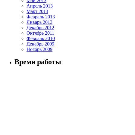
Май 2013
Апрель 2013
ЦЕДЕНТ:
Март 2013
Февраль 2013
Человек и Гражданин СССР: Мустафин
От и
Январь 2013
Дмитрий Анатольевич.
Декабрь 2012
ВрИО
Октябрь 2011
Справка о Гражданстве СССР №2016-09-
Февраль 2010
_____
29/18:56:22/
RU
—
NVSB
/
GNO
—
PPP
-000005 от
Декабрь 2009
«29» сентября 2016 года
Ноябрь 2009
ВрИО 
Адрес:
______________________________
ССС
Время работы
Телефон: ___________________
_____
Подпись:
ВрИО 
соста
ВрИО 
Ново
_____