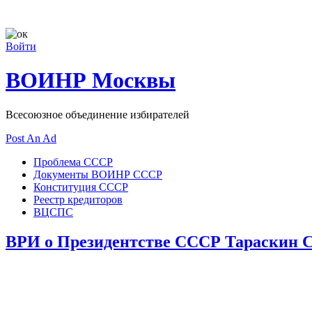
Войти
ВОИНР Москвы
Всесоюзное объединение избирателей
Post An Ad
Проблема СССР
Документы ВОИНР СССР
Конституция СССР
Реестр кредиторов
ВЦСПС
Мошенники ВРИО Президента
ВРИ о Президентстве СССР Тараскин С