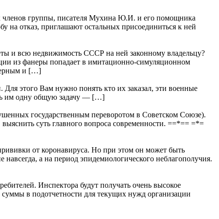
членов группы, писателя Мухина Ю.И. и его помощника
бу на отказ, приглашают остальных присоединиться к ней
всю недвижимость СССР на ней законному владельцу?
рации из фанеры попадает в имитационно-симуляционном
мерным и […]
 Для этого Вам нужно понять кто их заказал, эти военные
ить им одну общую задачу — […]
шенных государственным переворотом в Советском Союзе).
. выяснить суть главного вопроса современности. ==*== =*=
 прививки от коронавируса. Но при этом он может быть
не навсегда, а на период эпидемиологического неблагополучия.
бителей. Инспектора будут получать очень высокое
е суммы в подотчетности для текущих нужд организации