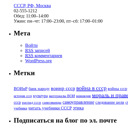
СССР, РФ, Москва
02-555-1212
Обед: 11:00–14:00
Ужин: пн–чт: 17:00–23:00, пт–сб: 17:00–01:00
Мета
Войти
RSS
записей
RSS
комментариев
WordPress.org
Метки
война в ссср
воинр ссср
ВОИнР
банк народу
войны ссср
мораль и прав
культура
история ссср
материалы ВОИ
мимикрия
самоуправление
с
ссср
следование цели
распад ссср
самозванцы
этика
читать учебники СССР
учебники
Подписаться на блог по эл. почте