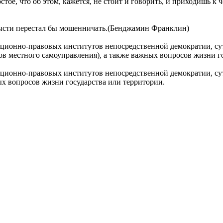
ое, что об этом, кажется, не стоит и говорить, и приходишь к ч
орысти перестал бы мошенничать.(Бенджамин Франклин)
-правовых институтов непосредственной демократии, суть к
в местного самоуправления), а также важных вопросов жизни г
-правовых институтов непосредственной демократии, суть к
ых вопросов жизни государства или территории.
2. Права и обязанности сторон