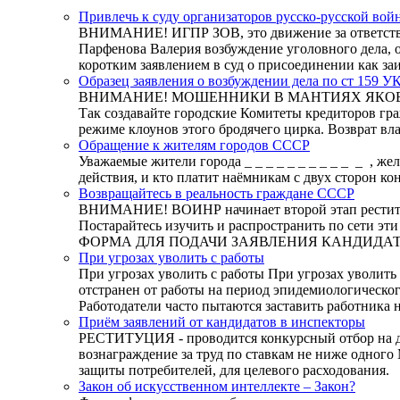
Привлечь к суду организаторов русско-русской вой
ВНИМАНИЕ! ИГПР ЗОВ, это движение за ответстве
Парфенова Валерия возбуждение уголовного дела, о
коротким заявлением в суд о присоединении как з
Образец заявления о возбуждении дела по ст 159 У
ВНИМАНИЕ! МОШЕННИКИ В МАНТИЯХ ЯКОБЫ СУДЕЙ
Так создавайте городские Комитеты кредиторов гр
режиме клоунов этого бродячего цирка. Возврат вл
Обращение к жителям городов СССР
Уважаемые жители города _ _ _ _ _ _ _ _ _ _ _ , ж
действия, и кто платит наёмникам с двух сторон к
Возвращайтесь в реальность граждане СССР
ВНИМАНИЕ! ВОИНР начинает второй этап реституц
Постарайтесь изучить и распространить по сети эт
ФОРМА ДЛЯ ПОДАЧИ ЗАЯВЛЕНИЯ КАНДИДА
При угрозах уволить с работы
При угрозах уволить с работы При угрозах уволить 
отстранен от работы на период эпидемиологическог
Работодатели часто пытаются заставить работника 
Приём заявлений от кандидатов в инспекторы
РЕСТИТУЦИЯ - проводится конкурсный отбор на до
вознаграждение за труд по ставкам не ниже одног
защиты потребителей, для целевого расходования.
Закон об искусственном интеллекте – Закон?