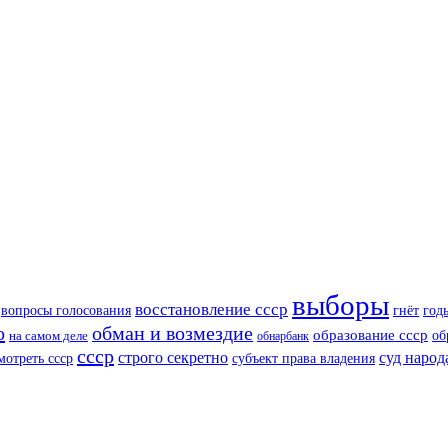
выборы
восстановление ссср
вопросы голосования
год
гнёт
о
обман и возмездие
образование ссср
об
на самом деле
обнарбанк
ссср
суд народ
строго секретно
мотреть ссср
субъект права владения