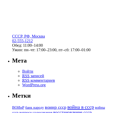
СССР, РФ, Москва
02-555-1212
Обед: 11:00–14:00
Ужин: пн–чт: 17:00–23:00, пт–сб: 17:00–01:00
Мета
Войти
RSS
записей
RSS
комментариев
WordPress.org
Метки
война в ссср
воинр ссср
ВОИнР
банк народу
войны
восстановление ссср
вопросы голосования
ссср