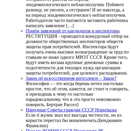
эпидемиологического неблагополучия. Поймите
разницу, не уволен, а отстранен! И не навсегда, а
на период эпидемиологического неблагополучия.
Работодатели часто пытаются заставить работника
написать заявление […]
Приём заявлений от кандидатов в инспекторы
РЕСТИТУЦИЯ - проводится конкурсный отбор на
должности общественных инспекторов обществ
защиты прав потребителей. Инспектора будут
получать очень высокое вознаграждение за труд по
ставкам не ниже одного МРОТ СССР. Кроме того,
будут иметь весьма крупные денежные суммы в
подотчетности для текущих нужд организации
защиты потребителей, для целевого расходования.
Закон об искусственном интеллекте – Закон?
Философия — это когда берешь нечто настолько
простое, что об этом, кажется, не стоит и говорить,
и приходишь к чему-то настолько
парадоксальному, что в это просто невозможно
поверить. Бертран Рассел]
Народные Советы граждан СССР Норильска
Если б жулик знал все выгоды честности, он из
корысти перестал бы мошенничать.(Бенджамин
Франклин)
Письмо ВОИНР СССР Президенту РБ