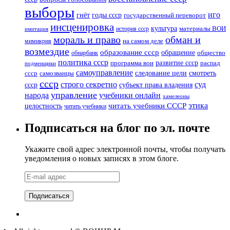
выборы
иго
годы ссср
гнёт
государственный переворот
инсценировка
культура
история ссср
материалы ВОИ
имитация
мораль и право
обман и
мимикрия
на самом деле
возмездие
образование ссср
обращение
обнарбанк
общество
политика ссср
развитие ссср
программа вои
распад
подменщики
самоуправление
смотреть
следование цели
ссср
самозванцы
ссср
суд
строго секретно
ссср
субъект права владения
управление
народа
учебники онлайн
хамелеоны
этика
читать учебники СССР
целостность
читать учебники
Подписаться на блог по эл. почте
Укажите свой адрес электронной почты, чтобы получать
уведомления о новых записях в этом блоге.
E-
mail
адрес