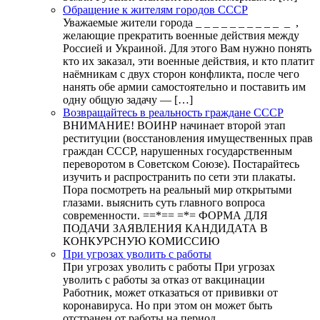
Обращение к жителям городов СССР
Уважаемые жители города _ _ _ _ _ _ _ _ _ _ _ ,
желающие прекратить военные действия между
Россией и Украиной. Для этого Вам нужно понять
кто их заказал, эти военные действия, и кто платит
наёмникам с двух сторон конфликта, после чего
нанять обе армии самостоятельно и поставить им
одну общую задачу — […]
Возвращайтесь в реальность граждане СССР
ВНИМАНИЕ! ВОИНР начинает второй этап
реституции (восстановления имущественных прав
граждан СССР, нарушенных государственным
переворотом в Советском Союзе). Постарайтесь
изучить и распространить по сети эти плакаты.
Пора посмотреть на реальный мир открытыми
глазами. выяснить суть главного вопроса
современности. ==*== =*= ФОРМА ДЛЯ
ПОДАЧИ ЗАЯВЛЕНИЯ КАНДИДАТА В
КОНКУРСНУЮ КОМИССИЮ
При угрозах уволить с работы
При угрозах уволить с работы При угрозах
уволить с работы за отказ от вакцинации
Работник, может отказаться от прививки от
коронавируса. Но при этом он может быть
отстранен от работы на период