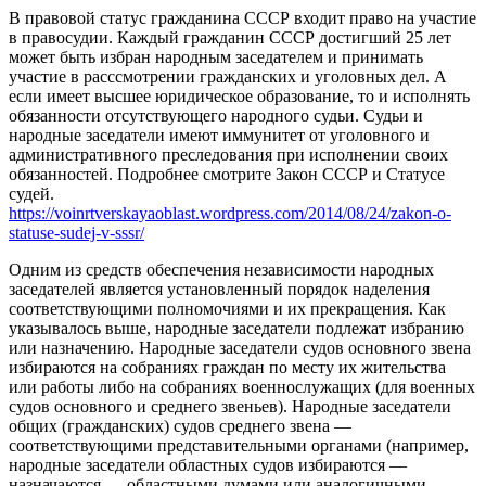
В правовой статус гражданина СССР входит право на участие
в правосудии. Каждый гражданин СССР достигший 25 лет
может быть избран народным заседателем и принимать
участие в расссмотрении гражданских и уголовных дел. А
если имеет высшее юридическое образование, то и исполнять
обязанности отсутствующего народного судьи. Судьи и
народные заседатели имеют иммунитет от уголовного и
административного преследования при исполнении своих
обязанностей. Подробнее смотрите Закон СССР и Статусе
судей.
https://voinrtverskayaoblast.wordpress.com/2014/08/24/zakon-o-
statuse-sudej-v-sssr/
Одним из средств обеспечения независимости народных
заседателей является установленный порядок наделения
соответствующими полномочиями и их прекращения. Как
указывалось выше, народные заседатели подлежат избранию
или назначению. Народные заседатели судов основного звена
избираются на собраниях граждан по месту их жительства
или работы либо на собраниях военнослужащих (для военных
судов основного и среднего звеньев). Народные заседатели
общих (гражданских) судов среднего звена —
соответствующими представительными органами (например,
народные заседатели областных судов избираются —
назначаются — областными думами или аналогичными