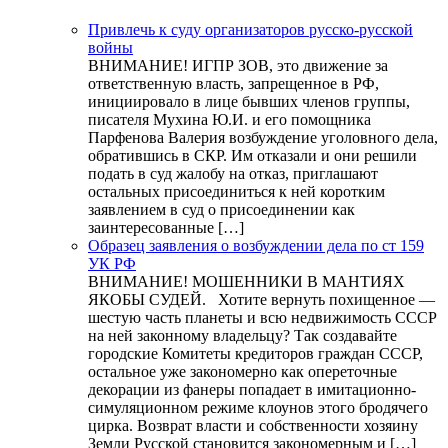
Привлечь к суду организаторов русско-русской
войны
ВНИМАНИЕ! ИГПР ЗОВ, это движение за
ответственную власть, запрещенное в РФ,
инициировало в лице бывших членов группы,
писателя Мухина Ю.И. и его помощника
Парфенова Валерия возбуждение уголовного дела,
обратившись в СКР. Им отказали и они решили
подать в суд жалобу на отказ, приглашают
остальных присоединиться к ней коротким
заявлением в суд о присоединении как
заинтересованные […]
Образец заявления о возбуждении дела по ст 159
УК РФ
ВНИМАНИЕ! МОШЕННИКИ В МАНТИЯХ
ЯКОБЫ СУДЕЙ. Хотите вернуть похищенное —
шестую часть планеты и всю недвижимость СССР
на ней законному владельцу? Так создавайте
городские Комитеты кредиторов граждан СССР,
остальное уже закономерно как опереточные
декорации из фанеры попадает в имитационно-
симуляционном режиме клоунов этого бродячего
цирка. Возврат власти и собственности хозяину
Земли Русской становится закономерным и […]