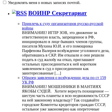
Уведомлять меня о новых записях почтой.
ВОИНР Секретариат
Привлечь к суду организаторов русско-русской
войны
ВНИМАНИЕ! ИГПР ЗОВ, это движение за
ответственную власть, запрещенное в РФ,
инициировало в лице бывших членов группы,
писателя Мухина Ю.И. и его помощника
Парфенова Валерия возбуждение уголовного дела,
обратившись в СКР. Им отказали и они решили
подать в суд жалобу на отказ, приглашают
остальных присоединиться к ней коротким
заявлением в суд о присоединении как
заинтересованные […]
Образец заявления о возбуждении дела по ст 159
УК РФ
ВНИМАНИЕ! МОШЕННИКИ В МАНТИЯХ
ЯКОБЫ СУДЕЙ. Хотите вернуть похищенное —
шестую часть планеты и всю недвижимость СССР
на ней законному владельцу? Так создавайте
городские Комитеты кредиторов граждан СССР,
остальное уже закономерно как опереточные