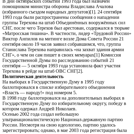
В дни октябрьских событий 1993 года был назначен
помощником министра обороны Владислава Ачалова
(избранного съездом народных депутатов)[1]. 24 сентября
1993 года были распространены сообщения о нападении
группы Терехова на штаб Объединённых вооружённых сил
СНГ, после чего Терехов был арестован, содержался в тюрьме
«Матросская тишина». В частности, лидер «Трудовой России»
Виктор Анпилов на митинге возле Дома Совета России 21
сентября около 19 часов заявил собравшимся, что, группа
Станислава Терехова направилась «на захват здания армии
СНГ», о чем он сам пишет в своих мемуарах[1] Комиссия
Государственной Думы по расследованию событий 21
сентября — 5 октября 1993 года установила факт участия
Терехова в рейде на штаб ОВС СНГ[2].
Политическая деятельность
На выборах в Государственную Думу в 1995 году
баллотировался в списке избирательного объединения
«Власть — народу!» под номером 5.
В 1998 году баллотировался на дополнительных выборах в
Государственную Думу по избирательному округу, победу в
котором одержал Андрей Николаев.
Осенью 2002 года создал небольшую
ультранационалистическую Национал-державную партию
России. Несмотря на свою идеологию, партию удалось
зарегистрировать; однако, в мае 2003 года регистрация была