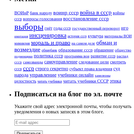
война в ссср
воинр ссср
ВОИнР
банк народу
войны
восстановление ссср
вопросы голосования
ссср
выборы
иго
годы ссср
гнёт
государственный переворот
инсценировка
культура
история ссср
материалы ВОИ
имитация
мораль и право
обман и
мимикрия
на самом деле
возмездие
образование ссср
обращение
обнарбанк
общество
политика ссср
развитие ссср
программа вои
распад
подменщики
самоуправление
смотреть
следование цели
ссср
самозванцы
ссср
суд
строго секретно
ссср
субъект права владения
управление
народа
учебники онлайн
хамелеоны
этика
читать учебники СССР
целостность
читать учебники
Подписаться на блог по эл. почте
Укажите свой адрес электронной почты, чтобы получать
уведомления о новых записях в этом блоге.
E-
mail
адрес