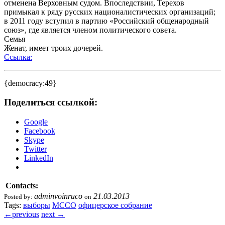
отменена Верховным судом. Впоследствии, Терехов
примыкал к ряду русских националистических организаций;
в 2011 году вступил в партию «Российский общенародный
союз», где является членом политического совета.
Семья
Женат, имеет троих дочерей.
Ссылка:
{democracy:49}
Поделиться ссылкой:
Google
Facebook
Skype
Twitter
LinkedIn
Contacts:
adminvoinruco
21.03.2013
Posted by:
on
Tags:
выборы
МССО
офицерское собрание
←
previous
next
→