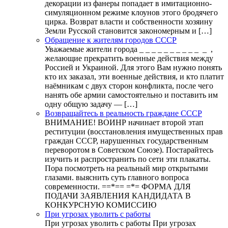
декорации из фанеры попадает в имитационно-
симуляционном режиме клоунов этого бродячего
цирка. Возврат власти и собственности хозяину
Земли Русской становится закономерным и […]
Обращение к жителям городов СССР
Уважаемые жители города _ _ _ _ _ _ _ _ _ _ _ ,
желающие прекратить военные действия между
Россией и Украиной. Для этого Вам нужно понять
кто их заказал, эти военные действия, и кто платит
наёмникам с двух сторон конфликта, после чего
нанять обе армии самостоятельно и поставить им
одну общую задачу — […]
Возвращайтесь в реальность граждане СССР
ВНИМАНИЕ! ВОИНР начинает второй этап
реституции (восстановления имущественных прав
граждан СССР, нарушенных государственным
переворотом в Советском Союзе). Постарайтесь
изучить и распространить по сети эти плакаты.
Пора посмотреть на реальный мир открытыми
глазами. выяснить суть главного вопроса
современности. ==*== =*= ФОРМА ДЛЯ
ПОДАЧИ ЗАЯВЛЕНИЯ КАНДИДАТА В
КОНКУРСНУЮ КОМИССИЮ
При угрозах уволить с работы
При угрозах уволить с работы При угрозах