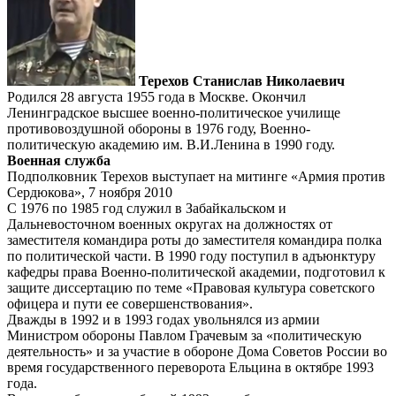
Терехов Станислав Николаевич
Родился 28 августа 1955 года в Москве. Окончил
Ленинградское высшее военно-политическое училище
противовоздушной обороны в 1976 году, Военно-
политическую академию им. В.И.Ленина в 1990 году.
Военная служба
Подполковник Терехов выступает на митинге «Армия против
Сердюкова», 7 ноября 2010
С 1976 по 1985 год служил в Забайкальском и
Дальневосточном военных округах на должностях от
заместителя командира роты до заместителя командира полка
по политической части. В 1990 году поступил в адъюнктуру
кафедры права Военно-политической академии, подготовил к
защите диссертацию по теме «Правовая культура советского
офицера и пути ее совершенствования».
Дважды в 1992 и в 1993 годах увольнялся из армии
Министром обороны Павлом Грачевым за «политическую
деятельность» и за участие в обороне Дома Советов России во
время государственного переворота Ельцина в октябре 1993
года.