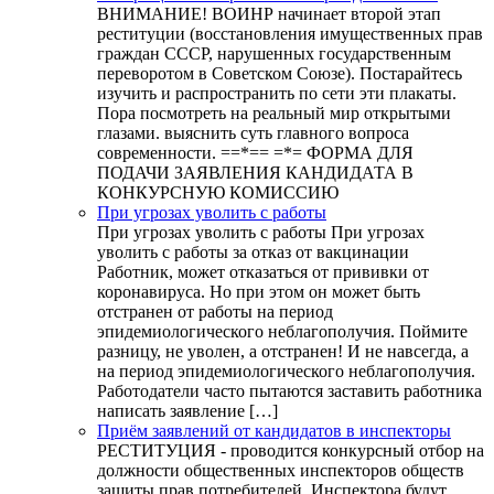
ВНИМАНИЕ! ВОИНР начинает второй этап
реституции (восстановления имущественных прав
граждан СССР, нарушенных государственным
переворотом в Советском Союзе). Постарайтесь
изучить и распространить по сети эти плакаты.
Пора посмотреть на реальный мир открытыми
глазами. выяснить суть главного вопроса
современности. ==*== =*= ФОРМА ДЛЯ
ПОДАЧИ ЗАЯВЛЕНИЯ КАНДИДАТА В
КОНКУРСНУЮ КОМИССИЮ
При угрозах уволить с работы
При угрозах уволить с работы При угрозах
уволить с работы за отказ от вакцинации
Работник, может отказаться от прививки от
коронавируса. Но при этом он может быть
отстранен от работы на период
эпидемиологического неблагополучия. Поймите
разницу, не уволен, а отстранен! И не навсегда, а
на период эпидемиологического неблагополучия.
Работодатели часто пытаются заставить работника
написать заявление […]
Приём заявлений от кандидатов в инспекторы
РЕСТИТУЦИЯ - проводится конкурсный отбор на
должности общественных инспекторов обществ
защиты прав потребителей. Инспектора будут