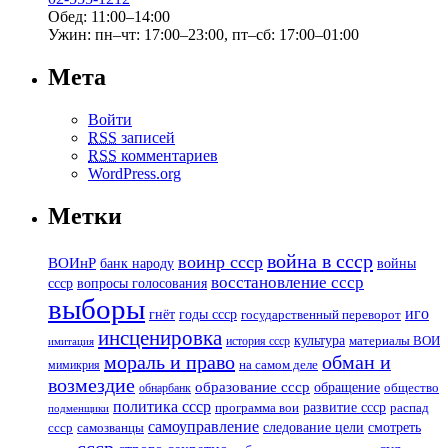
Обед: 11:00–14:00
Ужин: пн–чт: 17:00–23:00, пт–сб: 17:00–01:00
Мета
Войти
RSS
записей
RSS
комментариев
WordPress.org
Метки
война в ссср
воинр ссср
ВОИнР
банк народу
войны
восстановление ссср
вопросы голосования
ссср
выборы
иго
годы ссср
гнёт
государственный переворот
инсценировка
культура
история ссср
материалы ВОИ
имитация
мораль и право
обман и
мимикрия
на самом деле
возмездие
образование ссср
обращение
обнарбанк
общество
политика ссср
развитие ссср
программа вои
распад
подменщики
самоуправление
смотреть
следование цели
ссср
самозванцы
ссср