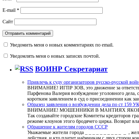
E-mail
*
Сайт
Уведомить меня о новых комментариях по email.
Уведомлять меня о новых записях почтой.
ВОИНР Секретариат
Привлечь к суду организаторов русско-русской вой
ВНИМАНИЕ! ИГПР ЗОВ, это движение за ответстве
Парфенова Валерия возбуждение уголовного дела, о
коротким заявлением в суд о присоединении как з
Образец заявления о возбуждении дела по ст 159 У
ВНИМАНИЕ! МОШЕННИКИ В МАНТИЯХ ЯКОБЫ СУДЕЙ
Так создавайте городские Комитеты кредиторов гр
режиме клоунов этого бродячего цирка. Возврат вл
Обращение к жителям городов СССР
Уважаемые жители города _ _ _ _ _ _ _ _ _ _ _ , ж
действия, и кто платит наёмникам с двух сторон к