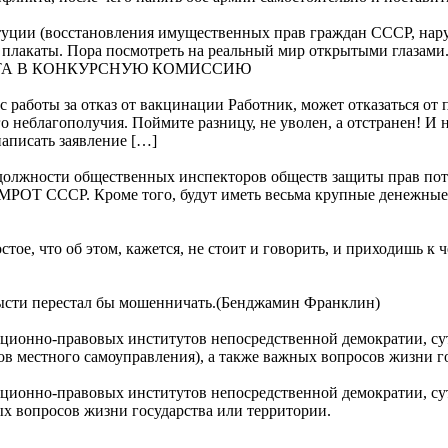
ии (восстановления имущественных прав граждан СССР, нару
и плакаты. Пора посмотреть на реальный мир открытыми глазами
ТА В КОНКУРСНУЮ КОМИССИЮ
с работы за отказ от вакцинации Работник, может отказаться от
о неблагополучия. Поймите разницу, не уволен, а отстранен! И 
написать заявление […]
лжности общественных инспекторов обществ защиты прав потре
о МРОТ СССР. Кроме того, будут иметь весьма крупные денежны
ое, что об этом, кажется, не стоит и говорить, и приходишь к ч
орысти перестал бы мошенничать.(Бенджамин Франклин)
-правовых институтов непосредственной демократии, суть к
в местного самоуправления), а также важных вопросов жизни г
-правовых институтов непосредственной демократии, суть к
ых вопросов жизни государства или территории.