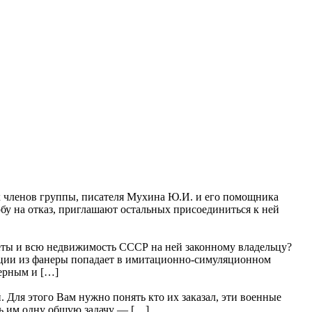
членов группы, писателя Мухина Ю.И. и его помощника
бу на отказ, приглашают остальных присоединиться к ней
всю недвижимость СССР на ней законному владельцу?
рации из фанеры попадает в имитационно-симуляционном
мерным и […]
 Для этого Вам нужно понять кто их заказал, эти военные
ить им одну общую задачу — […]