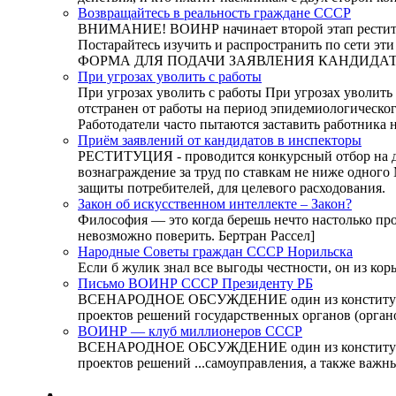
Возвращайтесь в реальность граждане СССР
ВНИМАНИЕ! ВОИНР начинает второй этап реституц
Постарайтесь изучить и распространить по сети эт
ФОРМА ДЛЯ ПОДАЧИ ЗАЯВЛЕНИЯ КАНДИДА
При угрозах уволить с работы
При угрозах уволить с работы При угрозах уволить 
отстранен от работы на период эпидемиологическог
Работодатели часто пытаются заставить работника 
Приём заявлений от кандидатов в инспекторы
РЕСТИТУЦИЯ - проводится конкурсный отбор на до
вознаграждение за труд по ставкам не ниже одног
защиты потребителей, для целевого расходования.
Закон об искусственном интеллекте – Закон?
Философия — это когда берешь нечто настолько прост
невозможно поверить. Бертран Рассел]
Народные Советы граждан СССР Норильска
Если б жулик знал все выгоды честности, он из к
Письмо ВОИНР СССР Президенту РБ
ВСЕНАРОДНОЕ ОБСУЖДЕНИЕ один из конституционно
проектов решений государственных органов (органо
ВОИНР — клуб миллионеров СССР
ВСЕНАРОДНОЕ ОБСУЖДЕНИЕ один из конституционно
проектов решений ...самоуправления, а также важн