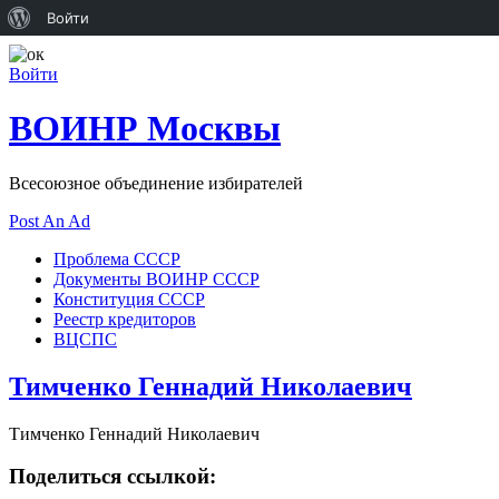
О
Войти
WordPress
Войти
ВОИНР Москвы
Всесоюзное объединение избирателей
Post An Ad
Проблема СССР
Документы ВОИНР СССР
Конституция СССР
Реестр кредиторов
ВЦСПС
Тимченко Геннадий Николаевич
Тимченко Геннадий Николаевич
Поделиться ссылкой: