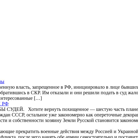
ны
нную власть, запрещенное в РФ, инициировало в лице бывших 
братившись в СКР. Им отказали и они решили подать в суд жало
аинтересованные […]
К РФ
. Хотите вернуть похищенное — шестую часть планеты и 
аждан СССР, остальное уже закономерно как опереточные деко
асти и собственности хозяину Земли Русской становится законо
елающие прекратить военные действия между Россией и Украиной.
онфликта, после чего нанять обе армии самостоятельно и постав