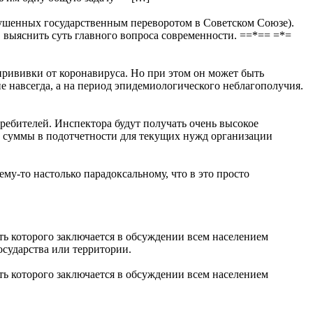
шенных государственным переворотом в Советском Союзе).
. выяснить суть главного вопроса современности. ==*== =*=
 прививки от коронавируса. Но при этом он может быть
не навсегда, а на период эпидемиологического неблагополучия.
бителей. Инспектора будут получать очень высокое
е суммы в подотчетности для текущих нужд организации
ему-то настолько парадоксальному, что в это просто
оторого заключается в обсуждении всем населением
осударства или территории.
оторого заключается в обсуждении всем населением