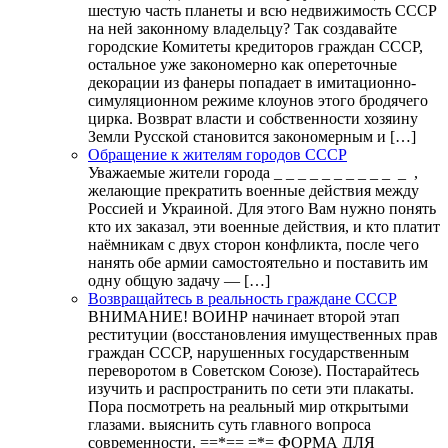
шестую часть планеты и всю недвижимость СССР
на ней законному владельцу? Так создавайте
городские Комитеты кредиторов граждан СССР,
остальное уже закономерно как опереточные
декорации из фанеры попадает в имитационно-
симуляционном режиме клоунов этого бродячего
цирка. Возврат власти и собственности хозяину
Земли Русской становится закономерным и […]
Обращение к жителям городов СССР
Уважаемые жители города _ _ _ _ _ _ _ _ _ _ _ ,
желающие прекратить военные действия между
Россией и Украиной. Для этого Вам нужно понять
кто их заказал, эти военные действия, и кто платит
наёмникам с двух сторон конфликта, после чего
нанять обе армии самостоятельно и поставить им
одну общую задачу — […]
Возвращайтесь в реальность граждане СССР
ВНИМАНИЕ! ВОИНР начинает второй этап
реституции (восстановления имущественных прав
граждан СССР, нарушенных государственным
переворотом в Советском Союзе). Постарайтесь
изучить и распространить по сети эти плакаты.
Пора посмотреть на реальный мир открытыми
глазами. выяснить суть главного вопроса
современности. ==*== =*= ФОРМА ДЛЯ