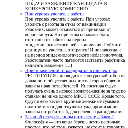
ПОДАЧИ ЗАЯВЛЕНИЯ КАНДИДАТА В
КОНКУРСНУЮ КОМИССИЮ
При угрозах уволить с работы
При угрозах уволить с работы При угрозах
уволить с работы за отказ от вакцинации
Работник, может отказаться от прививки от
коронавируса. Но при этом он может быть
отстранен от работы на период
эпидемиологического неблагополучия. Поймите
разницу, не уволен, а отстранен! И не навсегда, а
на период эпидемиологического неблагополучия.
Работодатели часто пытаются заставить работника
написать заявление […]
Приём заявлений от кандидатов в инспекторы
РЕСТИТУЦИЯ - проводится конкурсный отбор на
должности общественных инспекторов обществ
защиты прав потребителей. Инспектора будут
получать очень высокое вознаграждение за труд по
ставкам не ниже одного МРОТ СССР. Кроме того,
будут иметь весьма крупные денежные суммы в
подотчетности для текущих нужд организации
защиты потребителей, для целевого расходования.
Закон об искусственном интеллекте – Закон?
Философия — это когда берешь нечто настолько
простое, что об этом, кажется, не стоит и говорить,