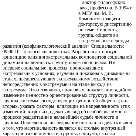
– доктор философских
наук, профессор. В 1994 г.
в МГУ им. М. В.
Ломоносова защитил
докторскую диссертацию
по теме: Личность,
группа, общество в
экстремальные периоды
развития (конфликтологический анализ)» Специальность:
09.00.10 – философия политики. Разработал авторскую
концепцию влияния экстремальных
компонентов социальной
динамики на личность, группу, общество в целом. Им
впервые социальные процессы, происходящие в
экстремальных условиях, изучены и показаны в динамике на
этапах, предшествующих экстремальному воздействию,
непосредственно в экстремуме и на этапе выхода из
экстремума. Это позволило, во-первых, показать постадийное
изменение ценностно-ориентированных структур личности,
группы, системы господствующих ценностей общества; во-
вторых, указать факторы, влияющие на направленность этих
изменений; в-третьих, сделать вывод об особой значимости
процесса реадаптации в дальнейшей судьбе личности и
группы. Проведенное исследование позволило сделать вывод
о том, что маргинальность является не столько внутренней
характеристикой личности, группы, социума, сколько