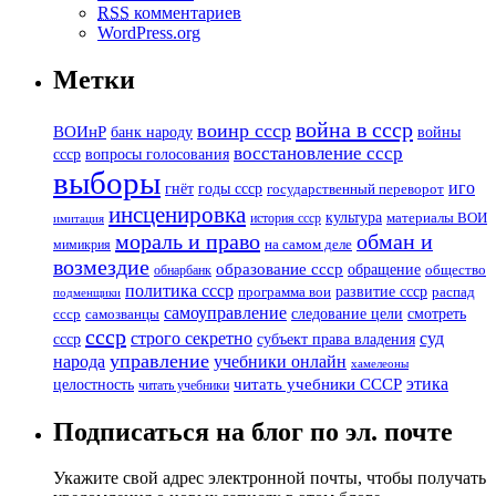
RSS
комментариев
WordPress.org
Метки
война в ссср
воинр ссср
ВОИнР
банк народу
войны
восстановление ссср
вопросы голосования
ссср
выборы
иго
годы ссср
гнёт
государственный переворот
инсценировка
культура
история ссср
материалы ВОИ
имитация
мораль и право
обман и
мимикрия
на самом деле
возмездие
образование ссср
обращение
обнарбанк
общество
политика ссср
развитие ссср
программа вои
распад
подменщики
самоуправление
смотреть
следование цели
ссср
самозванцы
ссср
суд
строго секретно
ссср
субъект права владения
управление
народа
учебники онлайн
хамелеоны
этика
читать учебники СССР
целостность
читать учебники
Подписаться на блог по эл. почте
Укажите свой адрес электронной почты, чтобы получать