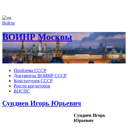
Войти
ВОИНР Москвы
Всесоюзное объединение избирателей
Post An Ad
Проблема СССР
Документы ВОИНР СССР
Конституция СССР
Реестр кредиторов
ВЦСПС
Сундиев Игорь Юрьевич
Сундиев Игорь
Юрьевич