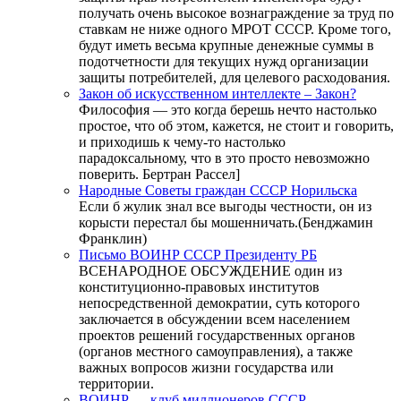
получать очень высокое вознаграждение за труд по
ставкам не ниже одного МРОТ СССР. Кроме того,
будут иметь весьма крупные денежные суммы в
подотчетности для текущих нужд организации
защиты потребителей, для целевого расходования.
Закон об искусственном интеллекте – Закон?
Философия — это когда берешь нечто настолько
простое, что об этом, кажется, не стоит и говорить,
и приходишь к чему-то настолько
парадоксальному, что в это просто невозможно
поверить. Бертран Рассел]
Народные Советы граждан СССР Норильска
Если б жулик знал все выгоды честности, он из
корысти перестал бы мошенничать.(Бенджамин
Франклин)
Письмо ВОИНР СССР Президенту РБ
ВСЕНАРОДНОЕ ОБСУЖДЕНИЕ один из
конституционно-правовых институтов
непосредственной демократии, суть которого
заключается в обсуждении всем населением
проектов решений государственных органов
(органов местного самоуправления), а также
важных вопросов жизни государства или
территории.
ВОИНР — клуб миллионеров СССР