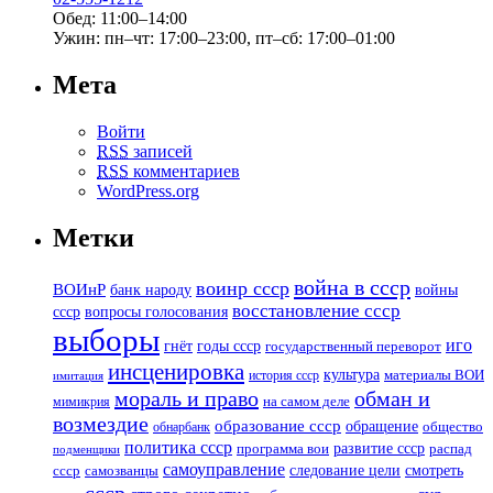
Обед: 11:00–14:00
Ужин: пн–чт: 17:00–23:00, пт–сб: 17:00–01:00
Мета
Войти
RSS
записей
RSS
комментариев
WordPress.org
Метки
война в ссср
воинр ссср
ВОИнР
банк народу
войны
восстановление ссср
вопросы голосования
ссср
выборы
иго
годы ссср
гнёт
государственный переворот
инсценировка
культура
история ссср
материалы ВОИ
имитация
мораль и право
обман и
мимикрия
на самом деле
возмездие
образование ссср
обращение
обнарбанк
общество
политика ссср
развитие ссср
программа вои
распад
подменщики
самоуправление
смотреть
следование цели
ссср
самозванцы
ссср