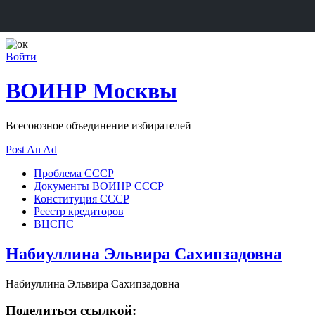
Войти
ВОИНР Москвы
Всесоюзное объединение избирателей
Post An Ad
Проблема СССР
Документы ВОИНР СССР
Конституция СССР
Реестр кредиторов
ВЦСПС
Набиуллина Эльвира Сахипзадовна
Набиуллина Эльвира Сахипзадовна
Поделиться ссылкой: