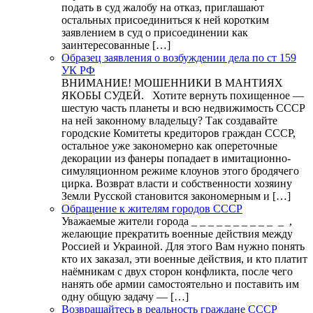
подать в суд жалобу на отказ, приглашают
остальных присоединиться к ней коротким
заявлением в суд о присоединении как
заинтересованные […]
Образец заявления о возбуждении дела по ст 159
УК РФ
ВНИМАНИЕ! МОШЕННИКИ В МАНТИЯХ
ЯКОБЫ СУДЕЙ. Хотите вернуть похищенное —
шестую часть планеты и всю недвижимость СССР
на ней законному владельцу? Так создавайте
городские Комитеты кредиторов граждан СССР,
остальное уже закономерно как опереточные
декорации из фанеры попадает в имитационно-
симуляционном режиме клоунов этого бродячего
цирка. Возврат власти и собственности хозяину
Земли Русской становится закономерным и […]
Обращение к жителям городов СССР
Уважаемые жители города _ _ _ _ _ _ _ _ _ _ _ ,
желающие прекратить военные действия между
Россией и Украиной. Для этого Вам нужно понять
кто их заказал, эти военные действия, и кто платит
наёмникам с двух сторон конфликта, после чего
нанять обе армии самостоятельно и поставить им
одну общую задачу — […]
Возвращайтесь в реальность граждане СССР