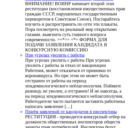
ВНИМАНИЕ! ВОИНР начинает второй этап
реституции (восстановления имущественных прав
граждан СССР, нарушенных государственным
переворотом в Советском Союзе). Постарайтесь
изучить и распространить по сети эти плакаты.
Пора посмотреть на реальный мир открытыми
глазами. выяснить суть главного вопроса
современности. ==*== =*= ФОРМА ДЛЯ
ПОДАЧИ ЗАЯВЛЕНИЯ КАНДИДАТА В
КОНКУРСНУЮ КОМИССИЮ
При угрозах уволить с работы
При угрозах уволить с работы При угрозах
уволить с работы за отказ от вакцинации
Работник, может отказаться от прививки от
коронавируса. Но при этом он может быть
отстранен от работы на период
эпидемиологического неблагополучия. Поймите
разницу, не уволен, а отстранен! И не навсегда, а
на период эпидемиологического неблагополучия.
Работодатели часто пытаются заставить работника
написать заявление […]
Приём заявлений от кандидатов в инспекторы
РЕСТИТУЦИЯ - проводится конкурсный отбор на
должности общественных инспекторов обществ
защиты прав потребителей. Инспектора будут