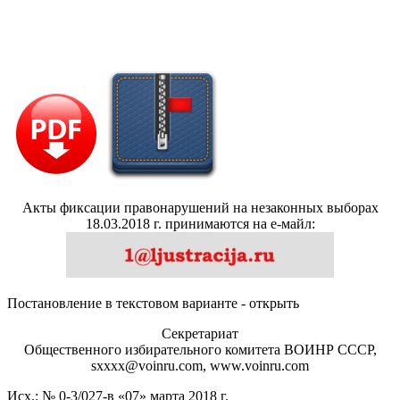
Акты фиксации правонарушений на незаконных выборах
18.03.2018 г. принимаются на е-майл:
Постановление в текстовом варианте - открыть
Секретариат
Общественного избирательного комитета ВОИНР СССР,
sхххх@voinru.com, www.voinru.com
Исх.: № 0-3/027-в «07» марта 2018 г.