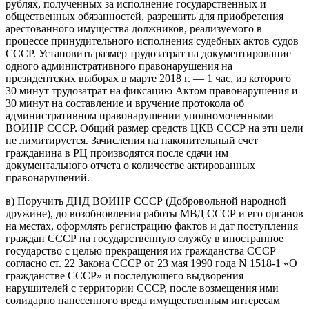
рублях, полученных за исполнение государственных и
общественных обязанностей, разрешить для приобретения
арестованного имущества должников, реализуемого в
процессе принудительного исполнения судебных актов судов
СССР. Установить размер трудозатрат на документирование
одного административного правонарушения на
президентских выборах в марте 2018 г. — 1 час, из которого
30 минут трудозатрат на фиксацию Актом правонарушения и
30 минут на составление и вручение протокола об
административном правонарушении уполномоченными
ВОИНР СССР. Общий размер средств ЦКВ СССР на эти цели
не лимитируется. Зачисления на накопительный счет
гражданина в РЦ производятся после сдачи им
документального отчета о количестве актированных
правонарушений.
в) Поручить ДНД ВОИНР СССР (Добровольной народной
дружине), до возобновления работы МВД СССР и его органов
на местах, оформлять регистрацию фактов и дат поступления
граждан СССР на государственную службу в иностранное
государство с целью прекращения их гражданства СССР
согласно ст. 22 Закона СССР от 23 мая 1990 года N 1518-1 «О
гражданстве СССР» и последующего выдворения
нарушителей с территории СССР, после возмещения ими
солидарно нанесенного вреда имущественным интересам