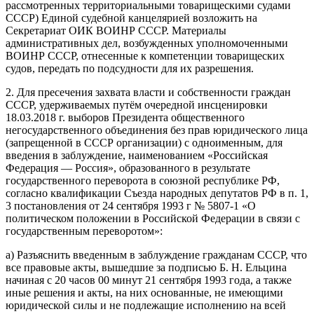
рассмотренных территориальными товарищескими судами
СССР) Единой судебной канцелярией возложить на
Секретариат ОИК ВОИНР СССР. Материалы
административных дел, возбужденных уполномоченными
ВОИНР СССР, отнесенные к компетенции товарищеских
судов, передать по подсудности для их разрешения.
2. Для пресечения захвата власти и собственности граждан
СССР, удерживаемых путём очередной инсценировки
18.03.2018 г. выборов Президента общественного
негосударственного объединения без прав юридического лица
(запрещенной в СССР организации) с одноименным, для
введения в заблуждение, наименованием «Российская
Федерация — Россия», образованного в результате
государственного переворота в союзной республике РФ,
согласно квалификации Съезда народных депутатов РФ в п. 1,
3 постановления от 24 сентября 1993 г № 5807-1 «О
политическом положении в Российской Федерации в связи с
государственным переворотом»:
а) Разъяснить введенным в заблуждение гражданам СССР, что
все правовые акты, вышедшие за подписью Б. Н. Ельцина
начиная с 20 часов 00 минут 21 сентября 1993 года, а также
иные решения и акты, на них основанные, не имеющими
юридической силы и не подлежащие исполнению на всей