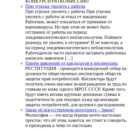
КОНКУРСНУЮ КОМИССИЮ
При угрозах уволить с работы
При угрозах уволить с работы При угрозах
уволить с работы за отказ от вакцинации
Работник, может отказаться от прививки от
коронавируса. Но при этом он может быть
отстранен от работы на период
эпидемиологического неблагополучия. Поймите
разницу, не уволен, а отстранен! И не навсегда, а
на период эпидемиологического неблагополучия.
Работодатели часто пытаются заставить работника
написать заявление […]
Приём заявлений от кандидатов в инспекторы
РЕСТИТУЦИЯ - проводится конкурсный отбор на
должности общественных инспекторов обществ
защиты прав потребителей. Инспектора будут
получать очень высокое вознаграждение за труд по
ставкам не ниже одного МРОТ СССР. Кроме того,
будут иметь весьма крупные денежные суммы в
подотчетности для текущих нужд организации
защиты потребителей, для целевого расходования.
Закон об искусственном интеллекте – Закон?
Философия — это когда берешь нечто настолько
простое, что об этом, кажется, не стоит и говорить,
и приходишь к чему-то настолько