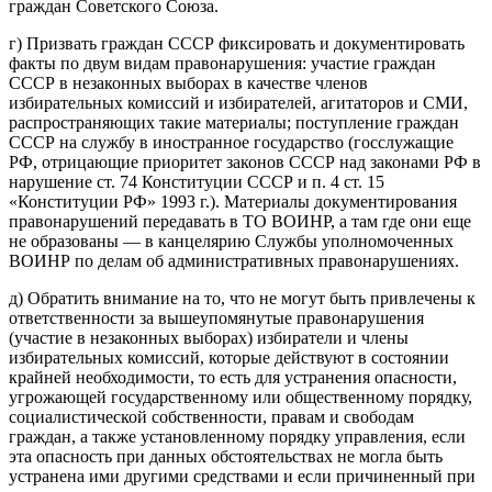
граждан Советского Союза.
г) Призвать граждан СССР фиксировать и документировать
факты по двум видам правонарушения: участие граждан
СССР в незаконных выборах в качестве членов
избирательных комиссий и избирателей, агитаторов и СМИ,
распространяющих такие материалы; поступление граждан
СССР на службу в иностранное государство (госслужащие
РФ, отрицающие приоритет законов СССР над законами РФ в
нарушение ст. 74 Конституции СССР и п. 4 ст. 15
«Конституции РФ» 1993 г.). Материалы документирования
правонарушений передавать в ТО ВОИНР, а там где они еще
не образованы — в канцелярию Службы уполномоченных
ВОИНР по делам об административных правонарушениях.
д) Обратить внимание на то, что не могут быть привлечены к
ответственности за вышеупомянутые правонарушения
(участие в незаконных выборах) избиратели и члены
избирательных комиссий, которые действуют в состоянии
крайней необходимости, то есть для устранения опасности,
угрожающей государственному или общественному порядку,
социалистической собственности, правам и свободам
граждан, а также установленному порядку управления, если
эта опасность при данных обстоятельствах не могла быть
устранена ими другими средствами и если причиненный при