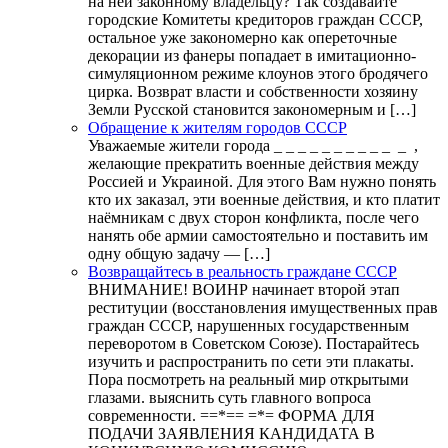
на ней законному владельцу? Так создавайте
городские Комитеты кредиторов граждан СССР,
остальное уже закономерно как опереточные
декорации из фанеры попадает в имитационно-
симуляционном режиме клоунов этого бродячего
цирка. Возврат власти и собственности хозяину
Земли Русской становится закономерным и […]
Обращение к жителям городов СССР
Уважаемые жители города _ _ _ _ _ _ _ _ _ _ _ ,
желающие прекратить военные действия между
Россией и Украиной. Для этого Вам нужно понять
кто их заказал, эти военные действия, и кто платит
наёмникам с двух сторон конфликта, после чего
нанять обе армии самостоятельно и поставить им
одну общую задачу — […]
Возвращайтесь в реальность граждане СССР
ВНИМАНИЕ! ВОИНР начинает второй этап
реституции (восстановления имущественных прав
граждан СССР, нарушенных государственным
переворотом в Советском Союзе). Постарайтесь
изучить и распространить по сети эти плакаты.
Пора посмотреть на реальный мир открытыми
глазами. выяснить суть главного вопроса
современности. ==*== =*= ФОРМА ДЛЯ
ПОДАЧИ ЗАЯВЛЕНИЯ КАНДИДАТА В