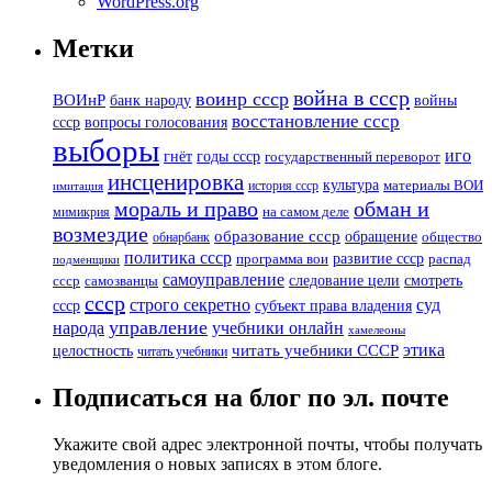
WordPress.org
Метки
война в ссср
воинр ссср
ВОИнР
банк народу
войны
восстановление ссср
вопросы голосования
ссср
выборы
иго
годы ссср
гнёт
государственный переворот
инсценировка
культура
история ссср
материалы ВОИ
имитация
мораль и право
обман и
мимикрия
на самом деле
возмездие
образование ссср
обращение
обнарбанк
общество
политика ссср
развитие ссср
программа вои
распад
подменщики
самоуправление
смотреть
следование цели
ссср
самозванцы
ссср
суд
строго секретно
ссср
субъект права владения
управление
народа
учебники онлайн
хамелеоны
этика
читать учебники СССР
целостность
читать учебники
Подписаться на блог по эл. почте
Укажите свой адрес электронной почты, чтобы получать
уведомления о новых записях в этом блоге.