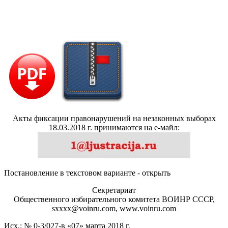
Акты фиксации правонарушений на незаконных выборах
18.03.2018 г. принимаются на е-майл:
Постановление в текстовом варианте - открыть
Секретариат
Общественного избирательного комитета ВОИНР СССР,
sхххх@voinru.com, www.voinru.com
Исх.: № 0-3/027-в «07» марта 2018 г.