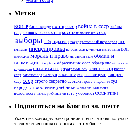
WordPress.org
Метки
война в ссср
воинр ссср
ВОИнР
банк народу
войны
восстановление ссср
вопросы голосования
ссср
выборы
иго
годы ссср
гнёт
государственный переворот
инсценировка
культура
история ссср
материалы ВОИ
имитация
мораль и право
обман и
мимикрия
на самом деле
возмездие
образование ссср
обращение
обнарбанк
общество
политика ссср
развитие ссср
программа вои
распад
подменщики
самоуправление
смотреть
следование цели
ссср
самозванцы
ссср
суд
строго секретно
ссср
субъект права владения
управление
народа
учебники онлайн
хамелеоны
этика
читать учебники СССР
целостность
читать учебники
Подписаться на блог по эл. почте
Укажите свой адрес электронной почты, чтобы получать
уведомления о новых записях в этом блоге.