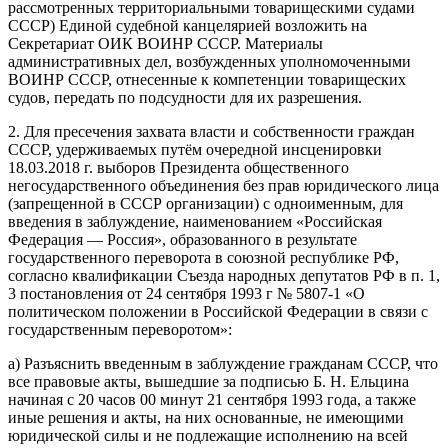
рассмотренных территориальными товарищескими судами
СССР) Единой судебной канцелярией возложить на
Секретариат ОИК ВОИНР СССР. Материалы
административных дел, возбужденных уполномоченными
ВОИНР СССР, отнесенные к компетенции товарищеских
судов, передать по подсудности для их разрешения.
2. Для пресечения захвата власти и собственности граждан
СССР, удерживаемых путём очередной инсценировки
18.03.2018 г. выборов Президента общественного
негосударственного объединения без прав юридического лица
(запрещенной в СССР организации) с одноименным, для
введения в заблуждение, наименованием «Российская
Федерация — Россия», образованного в результате
государственного переворота в союзной республике РФ,
согласно квалификации Съезда народных депутатов РФ в п. 1,
3 постановления от 24 сентября 1993 г № 5807-1 «О
политическом положении в Российской Федерации в связи с
государственным переворотом»:
а) Разъяснить введенным в заблуждение гражданам СССР, что
все правовые акты, вышедшие за подписью Б. Н. Ельцина
начиная с 20 часов 00 минут 21 сентября 1993 года, а также
иные решения и акты, на них основанные, не имеющими
юридической силы и не подлежащие исполнению на всей