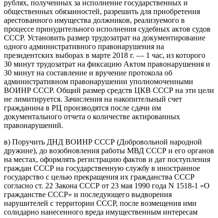
рублях, полученных за исполнение государственных и
общественных обязанностей, разрешить для приобретения
арестованного имущества должников, реализуемого в
процессе принудительного исполнения судебных актов судов
СССР. Установить размер трудозатрат на документирование
одного административного правонарушения на
президентских выборах в марте 2018 г. — 1 час, из которого
30 минут трудозатрат на фиксацию Актом правонарушения и
30 минут на составление и вручение протокола об
административном правонарушении уполномоченными
ВОИНР СССР. Общий размер средств ЦКВ СССР на эти цели
не лимитируется. Зачисления на накопительный счет
гражданина в РЦ производятся после сдачи им
документального отчета о количестве актированных
правонарушений.
в) Поручить ДНД ВОИНР СССР (Добровольной народной
дружине), до возобновления работы МВД СССР и его органов
на местах, оформлять регистрацию фактов и дат поступления
граждан СССР на государственную службу в иностранное
государство с целью прекращения их гражданства СССР
согласно ст. 22 Закона СССР от 23 мая 1990 года N 1518-1 «О
гражданстве СССР» и последующего выдворения
нарушителей с территории СССР, после возмещения ими
солидарно нанесенного вреда имущественным интересам