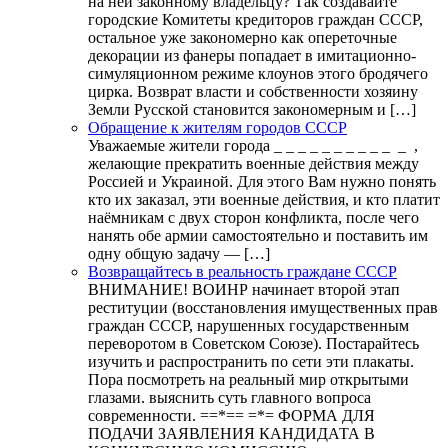
на ней законному владельцу? Так создавайте
городские Комитеты кредиторов граждан СССР,
остальное уже закономерно как опереточные
декорации из фанеры попадает в имитационно-
симуляционном режиме клоунов этого бродячего
цирка. Возврат власти и собственности хозяину
Земли Русской становится закономерным и […]
Обращение к жителям городов СССР
Уважаемые жители города _ _ _ _ _ _ _ _ _ _ _ ,
желающие прекратить военные действия между
Россией и Украиной. Для этого Вам нужно понять
кто их заказал, эти военные действия, и кто платит
наёмникам с двух сторон конфликта, после чего
нанять обе армии самостоятельно и поставить им
одну общую задачу — […]
Возвращайтесь в реальность граждане СССР
ВНИМАНИЕ! ВОИНР начинает второй этап
реституции (восстановления имущественных прав
граждан СССР, нарушенных государственным
переворотом в Советском Союзе). Постарайтесь
изучить и распространить по сети эти плакаты.
Пора посмотреть на реальный мир открытыми
глазами. выяснить суть главного вопроса
современности. ==*== =*= ФОРМА ДЛЯ
ПОДАЧИ ЗАЯВЛЕНИЯ КАНДИДАТА В