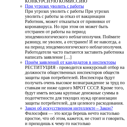
КОНКУРСНУЮ КОМИССИЮ
При угрозах уволить с работы
При угрозах уволить с работы При угрозах
уволить с работы за отказ от вакцинации
Работник, может отказаться от прививки от
коронавируса. Но при этом он может быть
отстранен от работы на период
эпидемиологического неблагополучия. Поймите
разницу, не уволен, а отстранен! И не навсегда, а
на период эпидемиологического неблагополучия.
Работодатели часто пытаются заставить работника
написать заявление […]
Приём заявлений от кандидатов в инспекторы
РЕСТИТУЦИЯ - проводится конкурсный отбор на
должности общественных инспекторов обществ
защиты прав потребителей. Инспектора будут
получать очень высокое вознаграждение за труд по
ставкам не ниже одного МРОТ СССР. Кроме того,
будут иметь весьма крупные денежные суммы в
подотчетности для текущих нужд организации
защиты потребителей, для целевого расходования.
Закон об искусственном интеллекте – Закон?
Философия — это когда берешь нечто настолько
простое, что об этом, кажется, не стоит и говорить,
и приходишь к чему-то настолько