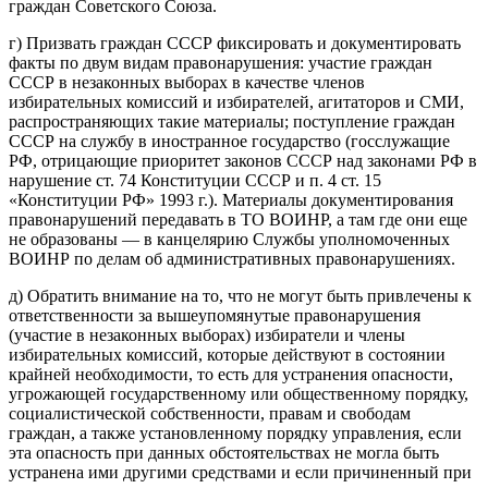
граждан Советского Союза.
г) Призвать граждан СССР фиксировать и документировать
факты по двум видам правонарушения: участие граждан
СССР в незаконных выборах в качестве членов
избирательных комиссий и избирателей, агитаторов и СМИ,
распространяющих такие материалы; поступление граждан
СССР на службу в иностранное государство (госслужащие
РФ, отрицающие приоритет законов СССР над законами РФ в
нарушение ст. 74 Конституции СССР и п. 4 ст. 15
«Конституции РФ» 1993 г.). Материалы документирования
правонарушений передавать в ТО ВОИНР, а там где они еще
не образованы — в канцелярию Службы уполномоченных
ВОИНР по делам об административных правонарушениях.
д) Обратить внимание на то, что не могут быть привлечены к
ответственности за вышеупомянутые правонарушения
(участие в незаконных выборах) избиратели и члены
избирательных комиссий, которые действуют в состоянии
крайней необходимости, то есть для устранения опасности,
угрожающей государственному или общественному порядку,
социалистической собственности, правам и свободам
граждан, а также установленному порядку управления, если
эта опасность при данных обстоятельствах не могла быть
устранена ими другими средствами и если причиненный при