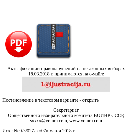
Акты фиксации правонарушений на незаконных выборах
18.03.2018 г. принимаются на е-майл:
Постановление в текстовом варианте - открыть
Секретариат
Общественного избирательного комитета ВОИНР СССР,
sхххх@voinru.com, www.voinru.com
Исх.: № 0-3/027-в «07» марта 2018 г.