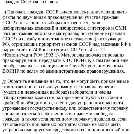
граждан Советского Союза.
г) Призвать граждан СССР фиксировать и документировать
факты по двум видам правонарушения: участие граждан
СССР в незаконных выборах в качестве членов
избирательных комиссий и избирателей, агитаторов и СМИ,
распространяющих такие материалы; поступление граждан
СССР на службу в иностранное государство (госслужащие
РФ, отрицающие приоритет законов СССР над законами РФ в
нарушение ст. 74 Конституции СССР и п. 4 ст. 15
«Конституции РФ» 1993 г.). Материалы документирования
правонарушений передавать в ТО ВОИНР, а там где они еще
не образованы — в канцелярию Службы уполномоченных
ВОИНР по делам об административных правонарушениях.
д) Обратить внимание на то, что не могут быть привлечены к
ответственности за вышеупомянутые правонарушения
(участие в незаконных выборах) избиратели и члены
избирательных комиссий, которые действуют в состоянии
крайней необходимости, то есть для устранения опасности,
угрожающей государственному или общественному порядку,
социалистической собственности, правам и свободам
граждан, а также установленному порядку управления, если
эта опасность при данных обстоятельствах не могла быть
устранена ими другими средствами и если причиненный при