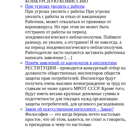
КОНКУРСНУЮ КОМИССИЮ
При угрозах уволить с работы
При угрозах уволить с работы При угрозах
уволить с работы за отказ от вакцинации
Работник, может отказаться от прививки от
коронавируса. Но при этом он может быть
отстранен от работы на период
эпидемиологического неблагополучия. Поймите
разницу, не уволен, а отстранен! И не навсегда, а
на период эпидемиологического неблагополучия.
Работодатели часто пытаются заставить работника
написать заявление […]
Приём заявлений от кандидатов в инспекторы
РЕСТИТУЦИЯ - проводится конкурсный отбор на
должности общественных инспекторов обществ
защиты прав потребителей. Инспектора будут
получать очень высокое вознаграждение за труд по
ставкам не ниже одного МРОТ СССР. Кроме того,
будут иметь весьма крупные денежные суммы в
подотчетности для текущих нужд организации
защиты потребителей, для целевого расходования.
Закон об искусственном интеллекте – Закон?
Философия — это когда берешь нечто настолько
простое, что об этом, кажется, не стоит и говорить,
и приходишь к чему-то настолько