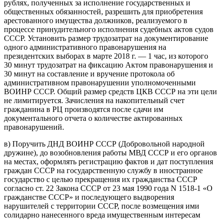
рублях, полученных за исполнение государственных и
общественных обязанностей, разрешить для приобретения
арестованного имущества должников, реализуемого в
процессе принудительного исполнения судебных актов судов
СССР. Установить размер трудозатрат на документирование
одного административного правонарушения на
президентских выборах в марте 2018 г. — 1 час, из которого
30 минут трудозатрат на фиксацию Актом правонарушения и
30 минут на составление и вручение протокола об
административном правонарушении уполномоченными
ВОИНР СССР. Общий размер средств ЦКВ СССР на эти цели
не лимитируется. Зачисления на накопительный счет
гражданина в РЦ производятся после сдачи им
документального отчета о количестве актированных
правонарушений.
в) Поручить ДНД ВОИНР СССР (Добровольной народной
дружине), до возобновления работы МВД СССР и его органов
на местах, оформлять регистрацию фактов и дат поступления
граждан СССР на государственную службу в иностранное
государство с целью прекращения их гражданства СССР
согласно ст. 22 Закона СССР от 23 мая 1990 года N 1518-1 «О
гражданстве СССР» и последующего выдворения
нарушителей с территории СССР, после возмещения ими
солидарно нанесенного вреда имущественным интересам