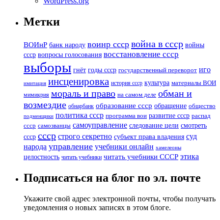
WordPress.org
Метки
война в ссср
воинр ссср
ВОИнР
банк народу
войны
восстановление ссср
вопросы голосования
ссср
выборы
иго
годы ссср
гнёт
государственный переворот
инсценировка
культура
история ссср
материалы ВОИ
имитация
мораль и право
обман и
мимикрия
на самом деле
возмездие
образование ссср
обращение
обнарбанк
общество
политика ссср
развитие ссср
программа вои
распад
подменщики
самоуправление
смотреть
следование цели
ссср
самозванцы
ссср
суд
строго секретно
ссср
субъект права владения
управление
народа
учебники онлайн
хамелеоны
этика
читать учебники СССР
целостность
читать учебники
Подписаться на блог по эл. почте
Укажите свой адрес электронной почты, чтобы получать
уведомления о новых записях в этом блоге.