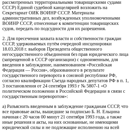
рассмотренных территориальными товарищескими судами
СССР) Единой судебной канцелярией возложить на
Секретариат ОИК ВОИНР СССР. Материалы
административных дел, возбужденных уполномоченными
ВОИНР СССР, отнесенные к компетенции товарищеских
судов, передать по подсудности для их разрешения.
2. Для пресечения захвата власти и собственности граждан
СССР, удерживаемых путём очередной инсценировки
18.03.2018 г. выборов Президента общественного
негосударственного объединения без прав юридического лица
(запрещенной в СССР организации) с одноименным, для
введения в заблуждение, наименованием «Российская
Федерация — Россия», образованного в результате
государственного переворота в союзной республике РФ,
согласно квалификации Съезда народных депутатов РФ в п. 1,
3 постановления от 24 сентября 1993 г № 5807-1 «О
политическом положении в Российской Федерации в связи с
государственным переворотом»:
а) Разъяснить введенным в заблуждение гражданам СССР, что
все правовые акты, вышедшие за подписью Б. Н. Ельцина
начиная с 20 часов 00 минут 21 сентября 1993 года, а также
иные решения и акты, на них основанные, не имеющими
юридической силы и не подлежащие исполнению на всей