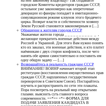
на ней законному владельцу? Так создавайте
городские Комитеты кредиторов граждан СССР,
остальное уже закономерно как опереточные
декорации из фанеры попадает в имитационно-
симуляционном режиме клоунов этого бродячего
цирка. Возврат власти и собственности хозяину
Земли Русской становится закономерным и […]
Обращение к жителям городов СССР
Уважаемые жители города _ _ _ _ _ _ _ _ _ _ _ ,
желающие прекратить военные действия между
Россией и Украиной. Для этого Вам нужно понять
кто их заказал, эти военные действия, и кто платит
наёмникам с двух сторон конфликта, после чего
нанять обе армии самостоятельно и поставить им
одну общую задачу — […]
Возвращайтесь в реальность граждане СССР
ВНИМАНИЕ! ВОИНР начинает второй этап
реституции (восстановления имущественных прав
граждан СССР, нарушенных государственным
переворотом в Советском Союзе). Постарайтесь
изучить и распространить по сети эти плакаты.
Пора посмотреть на реальный мир открытыми
глазами. выяснить суть главного вопроса
современности. ==*== =*= ФОРМА ДЛЯ
ПОДАЧИ ЗАЯВЛЕНИЯ КАНДИДАТА В