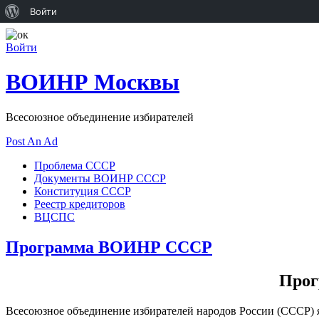
О
Войти
WordPress
Войти
ВОИНР Москвы
Всесоюзное объединение избирателей
Post An Ad
Проблема СССР
Документы ВОИНР СССР
Конституция СССР
Реестр кредиторов
ВЦСПС
Программа ВОИНР СССР
Прог
Всесоюзное объединение избирателей народов России (СССР) 