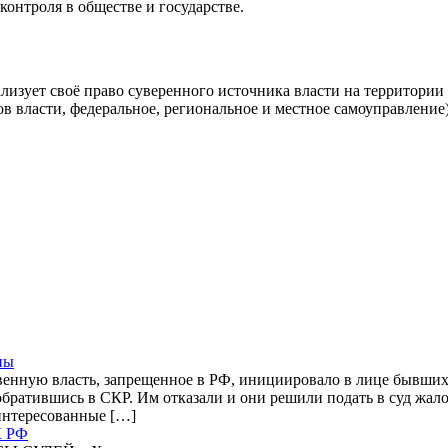
контроля в обществе и государстве.
ализует своё право суверенного источника власти на территор
в власти, федеральное, региональное и местное самоуправление
ны
нную власть, запрещенное в РФ, инициировало в лице бывших 
братившись в СКР. Им отказали и они решили подать в суд жало
аинтересованные […]
К РФ