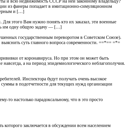
всю недвижимость СССР на ней законному владельцу?
рации из фанеры попадает в имитационно-симуляционном
мерным и […]
 Для этого Вам нужно понять кто их заказал, эти военные
ить им одну общую задачу — […]
шенных государственным переворотом в Советском Союзе).
. выяснить суть главного вопроса современности. ==*== =*=
 прививки от коронавируса. Но при этом он может быть
не навсегда, а на период эпидемиологического неблагополучия.
бителей. Инспектора будут получать очень высокое
е суммы в подотчетности для текущих нужд организации
ему-то настолько парадоксальному, что в это просто
оторого заключается в обсуждении всем населением