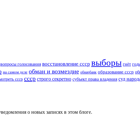
выборы
восстановление ссср
вопросы голосования
год
гнёт
о
обман и возмездие
образование ссср
об
на самом деле
обнарбанк
ссср
суд народ
строго секретно
мотреть ссср
субъект права владения
ведомления о новых записях в этом блоге.