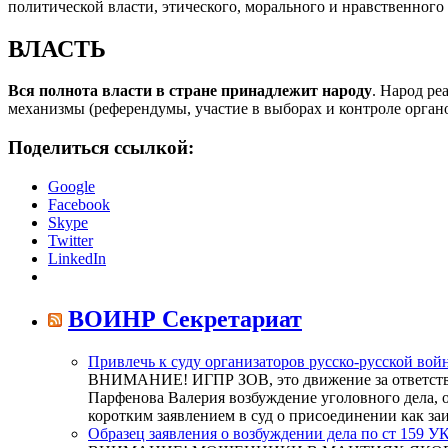
политической власти, этического, морального и нравственного 
ВЛАСТЬ
Вся полнота власти в стране принадлежит народу
. Народ ре
механизмы (референдумы, участие в выборах и контроле органо
Поделиться ссылкой:
Google
Facebook
Skype
Twitter
LinkedIn
ВОИНР Секретариат
Привлечь к суду организаторов русско-русской вой
ВНИМАНИЕ! ИГПР ЗОВ, это движение за ответстве
Парфенова Валерия возбуждение уголовного дела, о
коротким заявлением в суд о присоединении как з
Образец заявления о возбуждении дела по ст 159 У