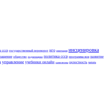
инсценировка
иго
ы ссср
государственный переворот
имитация
политика ссср
ращение
развитие
общество
программа вои
подменщики
управление
а
учебники онлайн
целостность
читать
хамелеоны