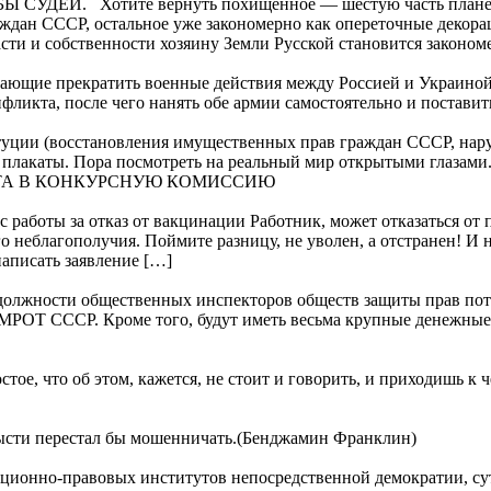
. Хотите вернуть похищенное — шестую часть планеты и 
аждан СССР, остальное уже закономерно как опереточные деко
асти и собственности хозяину Земли Русской становится законо
елающие прекратить военные действия между Россией и Украиной.
онфликта, после чего нанять обе армии самостоятельно и постав
ии (восстановления имущественных прав граждан СССР, нару
и плакаты. Пора посмотреть на реальный мир открытыми глазами
ТА В КОНКУРСНУЮ КОМИССИЮ
с работы за отказ от вакцинации Работник, может отказаться от
о неблагополучия. Поймите разницу, не уволен, а отстранен! И 
написать заявление […]
лжности общественных инспекторов обществ защиты прав потре
о МРОТ СССР. Кроме того, будут иметь весьма крупные денежны
ое, что об этом, кажется, не стоит и говорить, и приходишь к ч
орысти перестал бы мошенничать.(Бенджамин Франклин)
-правовых институтов непосредственной демократии, суть к