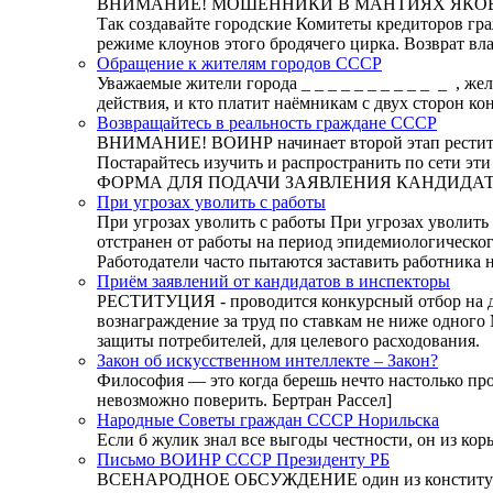
ВНИМАНИЕ! МОШЕННИКИ В МАНТИЯХ ЯКОБЫ СУДЕЙ
Так создавайте городские Комитеты кредиторов гр
режиме клоунов этого бродячего цирка. Возврат вл
Обращение к жителям городов СССР
Уважаемые жители города _ _ _ _ _ _ _ _ _ _ _ , ж
действия, и кто платит наёмникам с двух сторон к
Возвращайтесь в реальность граждане СССР
ВНИМАНИЕ! ВОИНР начинает второй этап реституц
Постарайтесь изучить и распространить по сети эт
ФОРМА ДЛЯ ПОДАЧИ ЗАЯВЛЕНИЯ КАНДИДА
При угрозах уволить с работы
При угрозах уволить с работы При угрозах уволить 
отстранен от работы на период эпидемиологическог
Работодатели часто пытаются заставить работника 
Приём заявлений от кандидатов в инспекторы
РЕСТИТУЦИЯ - проводится конкурсный отбор на до
вознаграждение за труд по ставкам не ниже одног
защиты потребителей, для целевого расходования.
Закон об искусственном интеллекте – Закон?
Философия — это когда берешь нечто настолько прост
невозможно поверить. Бертран Рассел]
Народные Советы граждан СССР Норильска
Если б жулик знал все выгоды честности, он из к
Письмо ВОИНР СССР Президенту РБ
ВСЕНАРОДНОЕ ОБСУЖДЕНИЕ один из конституционно